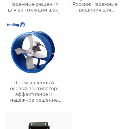
Надежные решения
России: Надежные
для вентиляции шахт
решения для
и подземных объектов
эффективной
| Купить с доставкой
вентиляции и
безопасности
Промышленный
осевой вентилятор:
эффективное и
надёжное решение
для химических
заводов, шахт и
промышленных
предприятий