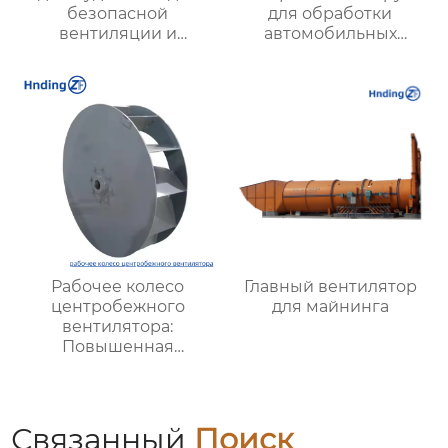
безопасной
для обработки
вентиляции и
автомобильных
удаления дыма |
деталей: качество и
Высокая
эффективность
эффективность и
надежность
Рабочее колесо
Главный вентилятор
центробежного
для майнинга
вентилятора:
Повышенная
эффективность и
долговечность для
промышленных
систем вентиляции
Связанный
Поиск