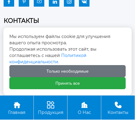






КОНТАКТЫ
Промышленный парк, город Наньцзяо,
Мы используем файлы cookie для улучшения
район Чжоуцунь, город Цзыбо, провинция

вашего опыта просмотра.
Шаньдун
Продолжая использовать этот сайт, вы
соглашаетесь с нашей
Политикой
winston-xu@hengdingfan.com

конфиденциальности.
Только необходимые
+86-13806434669

Принять все
+86 13806434669





Главная
Продукция
О Нас
Контакты
Copyright ©ООО Зибо Хенгдин Вентилятор