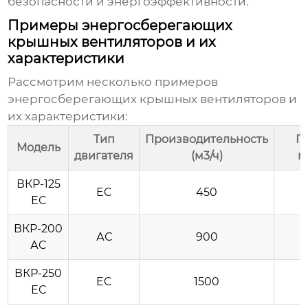
безопасности и энергоэффективности.
Примеры энергосберегающих
крышных вентиляторов и их
характеристики
Рассмотрим несколько примеров
энергосберегающих крышных вентиляторов
и
их характеристики:
Тип
Производительность
П
Модель
двигателя
(м3/ч)
м
ВКР-125
EC
450
ЕС
ВКР-200
АС
900
АС
ВКР-250
EC
1500
ЕС