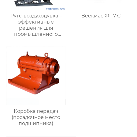
Рутс-воздуходувка –
Веекмас ФГ 7 С
эффективные
решения для
промышленного
воздуходувного
оборудования |
Hengding Fan
Коробка передач
(посадочное место
подшипника)