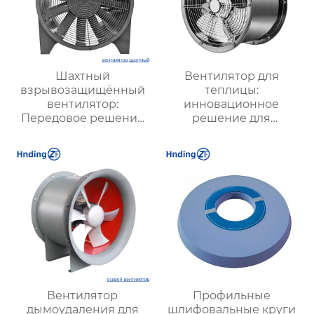
Шахтный
Вентилятор для
взрывозащищённый
теплицы:
вентилятор:
инновационное
Передовое решение
решение для
для безопасной и
оптимизации
стабильной
микроклимата в
вентиляции в
теплицах и
подземных условиях
агропредприятиях
Вентилятор
Профильные
дымоудаления для
шлифовальные круги