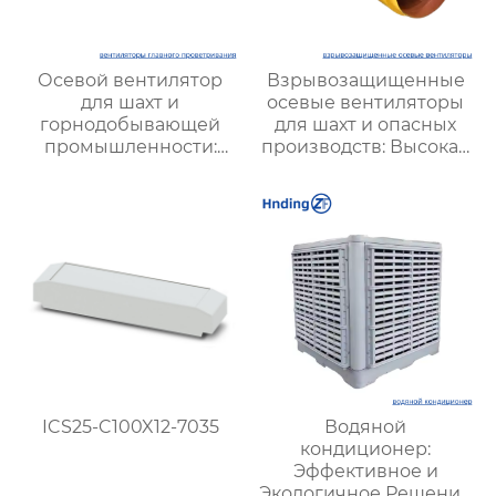
Осевой вентилятор
Взрывозащищенные
для шахт и
осевые вентиляторы
горнодобывающей
для шахт и опасных
промышленности:
производств: Высокая
Высокая
эффективность и
производительность и
безопасность
надежность
ICS25-C100X12-7035
Водяной
кондиционер:
Эффективное и
Экологичное Решение