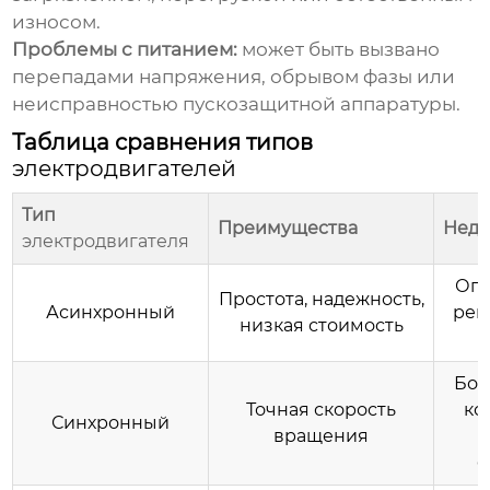
износом.
Проблемы с питанием:
может быть вызвано
перепадами напряжения, обрывом фазы или
неисправностью пускозащитной аппаратуры.
Таблица сравнения типов
электродвигателей
Тип
Преимущества
Недо
электродвигателя
Огр
Простота, надежность,
Асинхронный
рег
низкая стоимость
Бол
Точная скорость
ко
Синхронный
вращения
с