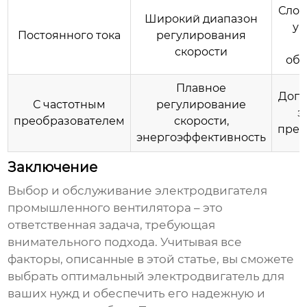
Слож
Широкий диапазон
уп
Постоянного тока
регулирования
скорости
об
Плавное
Допо
С частотным
регулирование
з
преобразователем
скорости,
прео
энергоэффективность
Заключение
Выбор и обслуживание
электродвигателя
промышленного вентилятора
– это
ответственная задача, требующая
внимательного подхода. Учитывая все
факторы, описанные в этой статье, вы сможете
выбрать оптимальный
электродвигатель
для
ваших нужд и обеспечить его надежную и