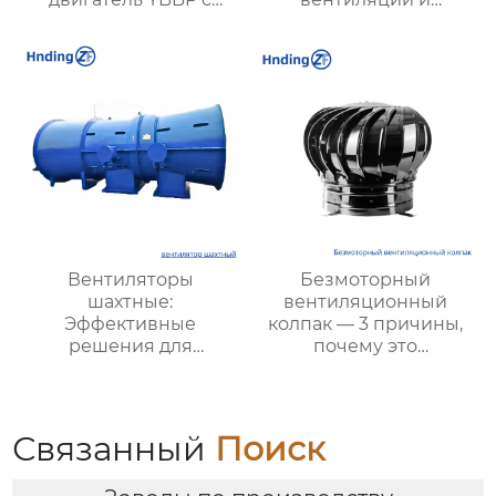
частотным
охлаждения |
регулированием
Прочные и надежные
системы вентиляции
Вентиляторы
Безмоторный
шахтные:
вентиляционный
Эффективные
колпак — 3 причины,
решения для
почему это
безопасности и
энергосберегающее и
производительности
экологичное решение
в горной
является лучшим
промышленности
выбором для
Связанный
Поиск
повышения
эффективности