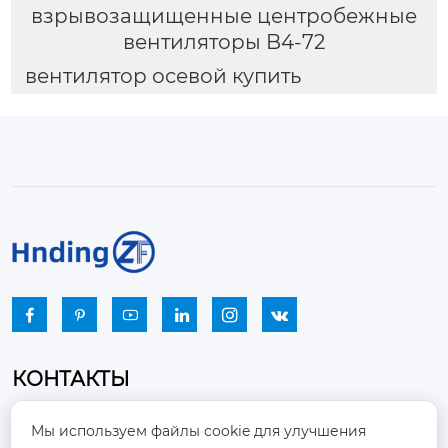
взрывозащищенные центробежные
вентиляторы B4-72
вентилятор осевой купить






КОНТАКТЫ
Промышленный парк, город Наньцзяо,
Мы используем файлы cookie для улучшения
район Чжоуцунь, город Цзыбо, провинция
