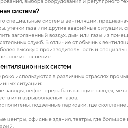
ирования, выбора оборудования и регулярного те
ная система?
это специальные системы вентиляции, предназна
ры, утечки газа или другие аварийные ситуации, 
алить загрязненный воздух, дым или газы из поме
сательных служб. В отличие от обычных вентиля
более высокую производительность и специальные
щенное исполнение.
вентиляционных систем
роко используются в различных отраслях промыш
рийных ситуаций:
е заводы, нефтеперерабатывающие заводы, метал
ств или взрывоопасных газов.
рополитены, подземные парковки, где скопление
ые центры, офисные здания, театры, где большое
варий.