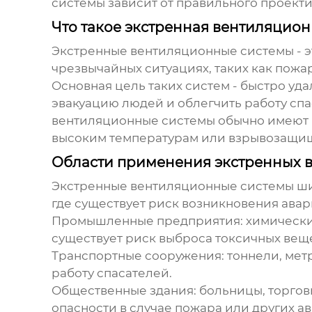
системы зависит от правильного проект
Что такое экстренная вентиляцион
Экстренные вентиляционные системы
- 
чрезвычайных ситуациях, таких как пожа
Основная цель таких систем - быстро уд
эвакуацию людей и облегчить работу спа
вентиляционные системы
обычно имеют 
высоким температурам или взрывозащи
Области применения экстренных 
Экстренные вентиляционные системы
ши
где существует риск возникновения ава
Промышленные предприятия:
химически
существует риск выброса токсичных веще
Транспортные сооружения:
тоннели, мет
работу спасателей.
Общественные здания:
больницы, торгов
опасности в случае пожара или других а