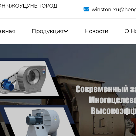
Н ЧЖОУЦУНЬ, ГОРОД

winston-xu@heng
авная
Продукция
Новости
О Н
