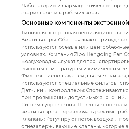
Лаборатории и фармацевтические предп
стерильности в рабочих зонах.
Основные компоненты экстренной
Типичная
экстренная вентиляционная с
Вентиляторы:
Обеспечивают принудитель
используются осевые или центробежные 
условиях. Компания
Zibo Hengding Fan Co
Воздуховоды:
Служат для транспортировки
высоким температурам и химическим ве
Фильтры:
Используются для очистки возду
используются специальные фильтры, спо
Датчики и контроллеры:
Отслеживают кон
при превышении допустимых значений.
Система управления:
Позволяет оператив
вентиляторов, переключать режимы работ
Клапаны:
Регулируют поток воздуха и пр
огнезадерживающие клапаны, которые ав