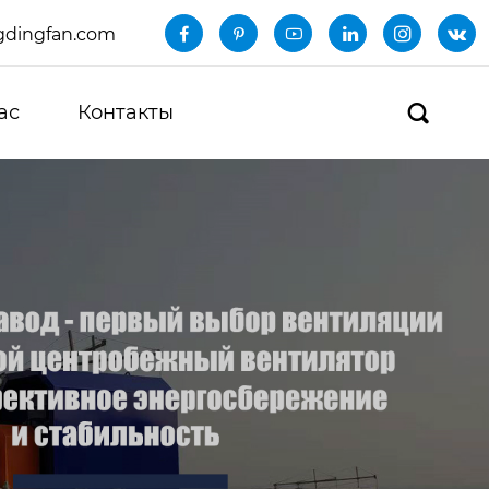
dingfan.com






ас
Контакты
