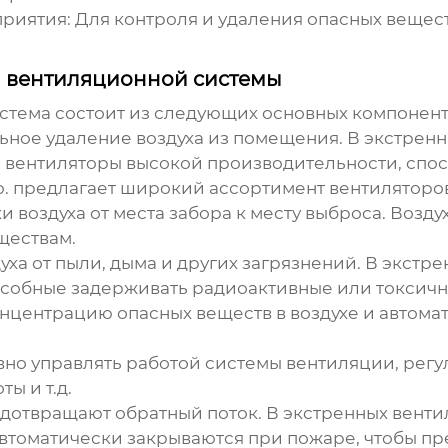
риятия:
Для контроля и удаления опасных вещест
 вентиляционной системы
истема
состоит из следующих основных компонент
ное удаление воздуха из помещения. В
экстренн
вентиляторы высокой производительности, спос
.
предлагает широкий ассортимент вентиляторо
 воздуха от места забора к месту выброса. Возд
ществам.
ха от пыли, дыма и других загрязнений. В
экстре
собные задерживать радиоактивные или токсичн
центрацию опасных веществ в воздухе и автома
но управлять работой системы вентиляции, рег
ы и т.д.
едотвращают обратный поток. В
экстренных венти
томатически закрываются при пожаре, чтобы пр