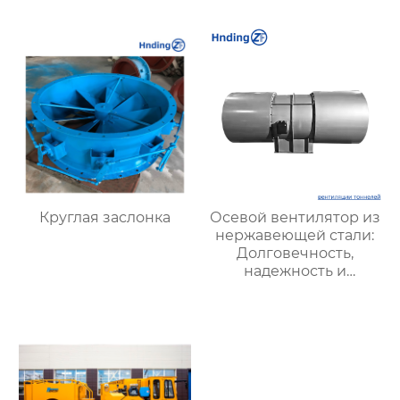
резки в
пожарная
экстремальных
безопасность и
условиях
взрывозащита
Круглая заслонка
Осевой вентилятор из
нержавеющей стали:
Долговечность,
надежность и
эффективность для
промышленности и
коммунальных услуг