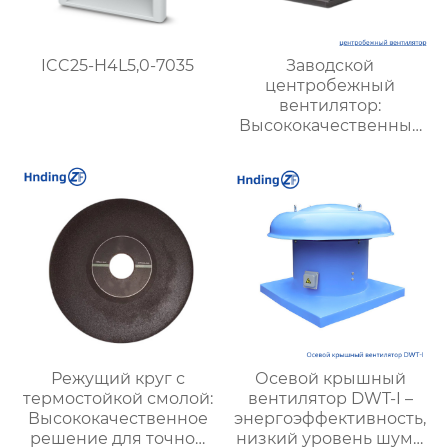
ICC25-H4L5,0-7035
Заводской
центробежный
вентилятор:
Высококачественные
решения для
эффективной
вентиляции на
производстве
Режущий круг с
Осевой крышный
термостойкой смолой:
вентилятор DWT-I –
Высококачественное
энергоэффективность,
решение для точной
низкий уровень шума,