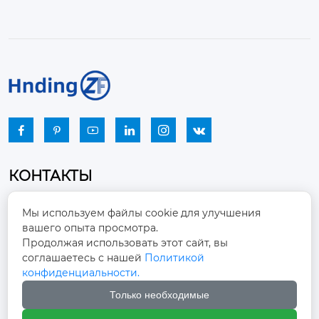






КОНТАКТЫ
Промышленный парк, город Наньцзяо,
Мы используем файлы cookie для улучшения
район Чжоуцунь, город Цзыбо, провинция

вашего опыта просмотра.
Шаньдун
Продолжая использовать этот сайт, вы
соглашаетесь с нашей
Политикой
winston-xu@hengdingfan.com

конфиденциальности.
Только необходимые
+86-13806434669
