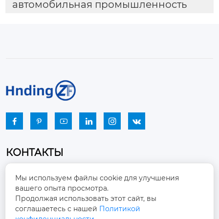
автомобильная промышленность






КОНТАКТЫ
Промышленный парк, город Наньцзяо,
Мы используем файлы cookie для улучшения
район Чжоуцунь, город Цзыбо, провинция

вашего опыта просмотра.
Шаньдун
Продолжая использовать этот сайт, вы
соглашаетесь с нашей
Политикой
winston-xu@hengdingfan.com
