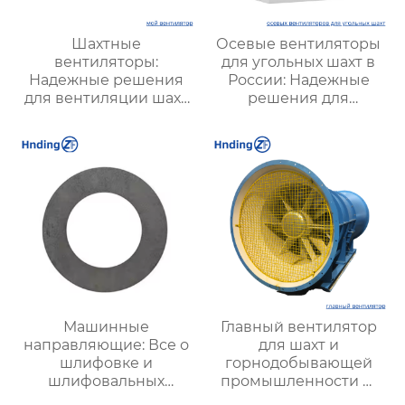
Шахтные
Осевые вентиляторы
вентиляторы:
для угольных шахт в
Надежные решения
России: Надежные
для вентиляции шахт
решения для
и подземных объектов
эффективной
| Купить с доставкой
вентиляции и
безопасности
Машинные
Главный вентилятор
направляющие: Все о
для шахт и
шлифовке и
горнодобывающей
шлифовальных
промышленности —
инструментах для
Высокая