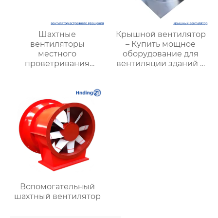
Шахтные
Крышной вентилятор
вентиляторы
– Купить мощное
местного
оборудование для
проветривания
вентиляции зданий и
взрывозащищенные |
промышленных
Высокая безопасность
объектов
и эффективность
Вспомогательный
шахтный вентилятор