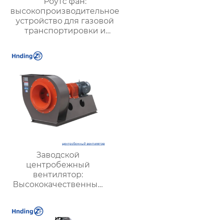
Роутс фан:
высокопроизводительное
устройство для газовой
транспортировки и
систем вентиляции –
преимущества,
применение и
рекомендации
Заводской
центробежный
вентилятор:
Высококачественные
решения для
эффективной
вентиляции на