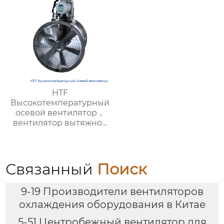
производстве
HTF
Высокотемпературный
осевой вентилятор，
вентилятор вытяжной
промышленный —
энергоэффективный,
необходим для
пожарной вентиляции,
Связанный
Поиск
подходит для
современных
9-19 Производители вентиляторов
гражданских и
промышленных
охлаждения оборудования в Китае
объектов
5-51 Центробежный вентилятор для