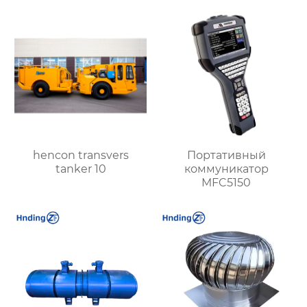
машиностроения
производительность и
надежность
hencon transvers
Портативный
tanker 10
коммуникатор
MFC5150