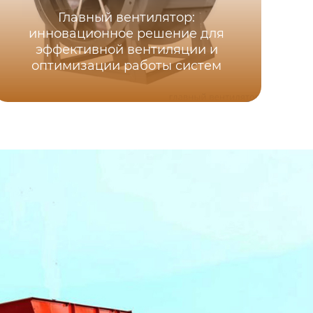
Главный вентилятор:
Ос
инновационное решение для
ша
эффективной вентиляции и
д
оптимизации работы систем