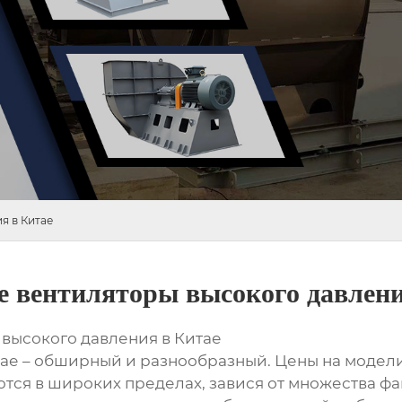
я в Китае
е вентиляторы высокого давлени
 высокого давления в Китае
ае – обширный и разнообразный. Цены на модели
тся в широких пределах, завися от множества ф