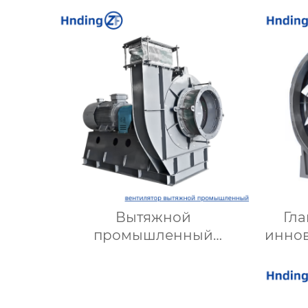
Вытяжной
Гла
промышленный
инно
вентилятор: Эффективное
д
решение для надежной
вентиляции
опт