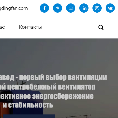
dingfan.com






ас
Контакты
