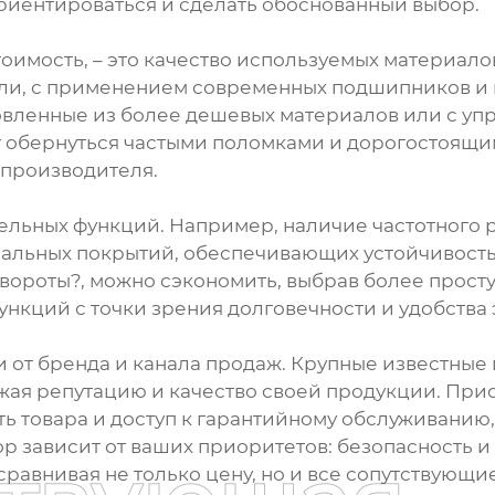
иентироваться и сделать обоснованный выбор.
имость, – это качество используемых материалов
ли, с применением современных подшипников и 
товленные из более дешевых материалов или с у
ет обернуться частыми поломками и дорогостоящ
 производителя.
тельных функций. Например, наличие частотного 
иальных покрытий, обеспечивающих устойчивость
навороты?, можно сэкономить, выбрав более прос
ункций с точки зрения долговечности и удобства
 от бренда и канала продаж. Крупные известные 
ажая репутацию и качество своей продукции. Пр
 товара и доступ к гарантийному обслуживанию, 
ор зависит от ваших приоритетов: безопасность и
равнивая не только цену, но и все сопутствующи