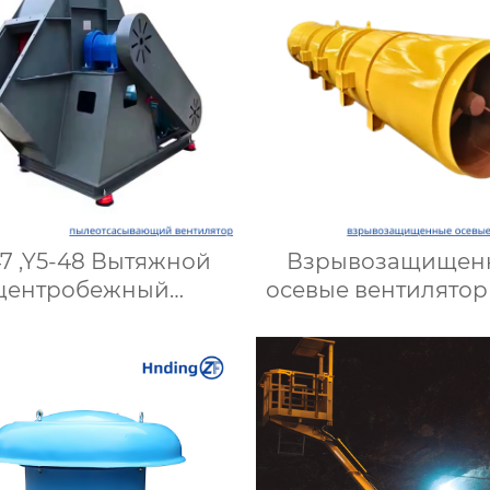
47 ,Y5-48 Вытяжной
Взрывозащищен
центробежный
осевые вентилятор
вентилятор для
шахт и опасны
омышленности |
производств: Выс
Промышленные
эффективность
ляторы для котлов |
безопасность
ективные системы
ения пыли и газа |
я всех типов угля