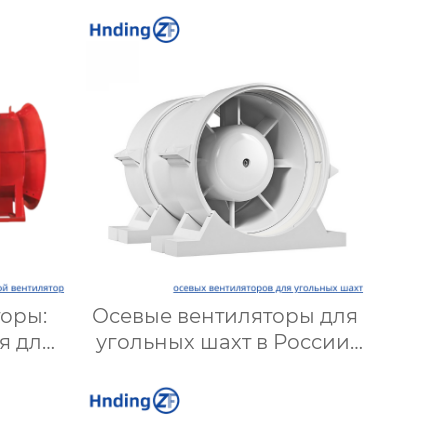
оры:
Осевые вентиляторы для
я для
угольных шахт в России:
т и
Надежные решения для
ов |
эффективной вентиляции
кой
и безопасности