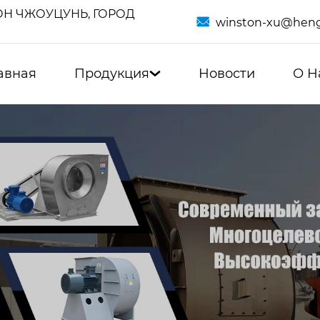
Н ЧЖОУЦУНЬ, ГОРОД

winston-xu@heng
авная
Продукция
Новости
О Н
