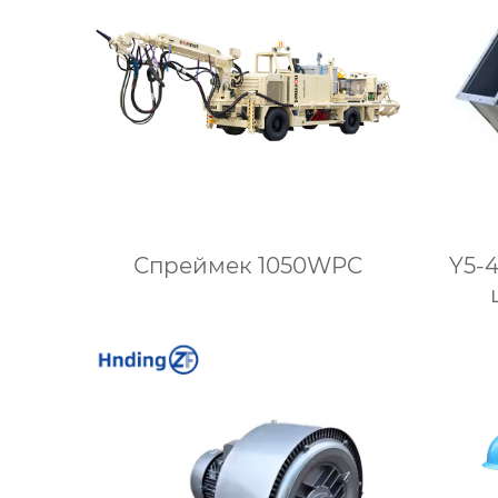
Спреймек 1050WPC
Y5-
пр
венти
Эфф
удал
Дл