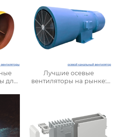
ные
Лучшие осевые
ы для
вентиляторы на рынке:
х
Эффективность,
окая
долговечность, низкий
 и
шум