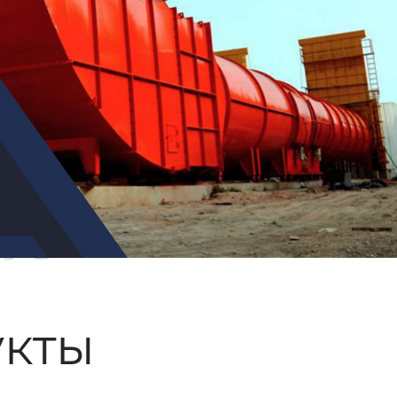
ые
кты