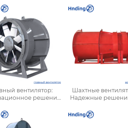
вный вентилятор:
Шахтные вентилят
вационное решение
Надежные решени
ля эффективной
вентиляции шах
вентиляции и
подземных объект
имизации работы
Купить с достав
систем