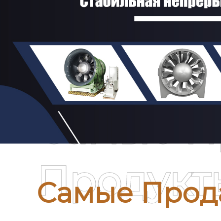
Самые П
Продукт
Самые Прод