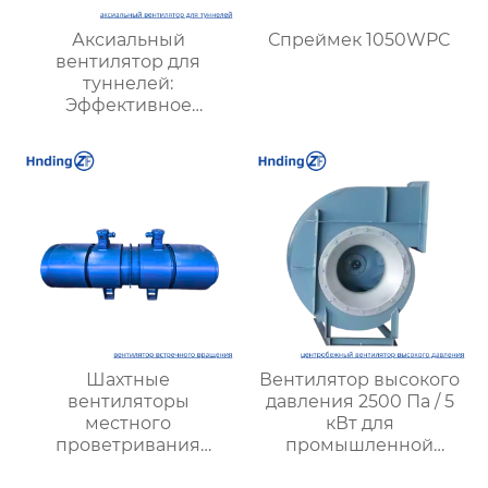
Аксиальный
Спреймек 1050WPC
вентилятор для
туннелей:
Эффективное
решение для
вентиляции
подземных объектов и
шахт
Шахтные
Вентилятор высокого
вентиляторы
давления 2500 Па / 5
местного
кВт для
проветривания
промышленной
взрывозащищенные |
вентиляции – Высокая