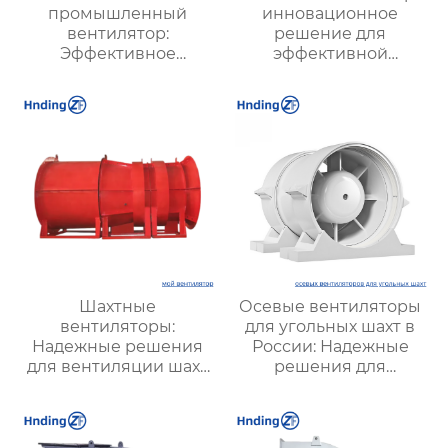
промышленный
инновационное
вентилятор:
решение для
Эффективное
эффективной
решение для
вентиляции и
надежной вентиляции
оптимизации работы
систем
Шахтные
Осевые вентиляторы
вентиляторы:
для угольных шахт в
Надежные решения
России: Надежные
для вентиляции шахт
решения для
и подземных объектов
эффективной
| Купить с доставкой
вентиляции и
безопасности