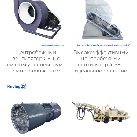
Центробежный
Высокоэффективный
вентилятор CF-11 с
центробежный
низким уровнем шума
вентилятор 4-68 –
и многолопастным
идеальное решение
колесом —
для промышленной
эффективное
вентиляции
решение для
вентиляции и
вытяжки на кухне