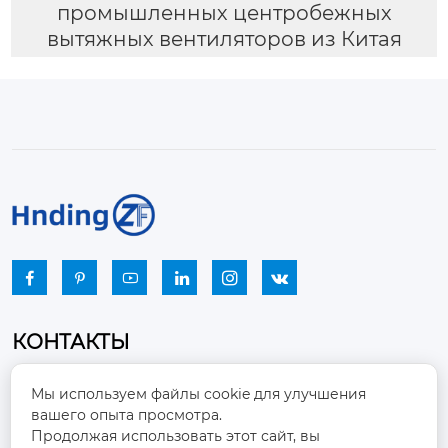
промышленных центробежных
вытяжных вентиляторов из Китая






КОНТАКТЫ
Промышленный парк, город Наньцзяо,
Мы используем файлы cookie для улучшения
район Чжоуцунь, город Цзыбо, провинция

вашего опыта просмотра.
Шаньдун
Продолжая использовать этот сайт, вы