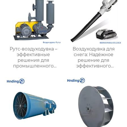
Рутс-воздуходувка –
Воздуходувка для
эффективные
снега: Надёжное
решения для
решение для
промышленного
эффективного
воздуходувного
удаления снега в
оборудования |
любых условиях
Hengding Fan