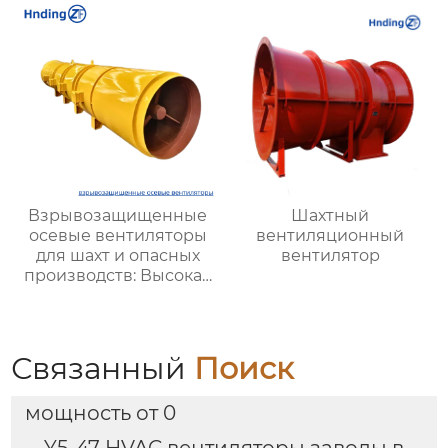
разных отраслей
предназначенных для
вентиляции на
тепловых
электростанциях и в
шахтах, включает 12
моделей
Взрывозащищенные
Шахтный
осевые вентиляторы
вентиляционный
для шахт и опасных
вентилятор
производств: Высокая
эффективность и
безопасность
Связанный
Поиск
мощность от 0
Y5-47 HVAC вентиляторы заводы в