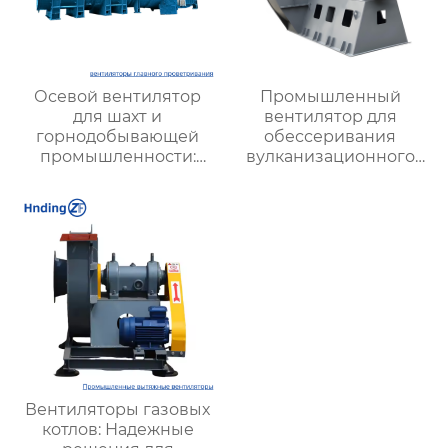
Осевой вентилятор
Промышленный
для шахт и
вентилятор для
горнодобывающей
обессеривания
промышленности:
вулканизационного
Высокая
слоя, имеющийся в
производительность и
наличии на складе
надежность
Вентиляторы газовых
котлов: Надежные