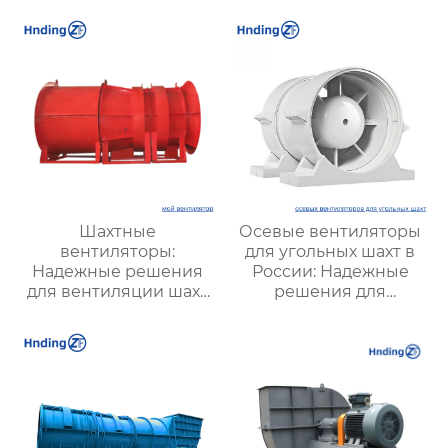
надежной вентиляции
оптимизации работы
систем
Шахтные
Осевые вентиляторы
вентиляторы:
для угольных шахт в
Надежные решения
России: Надежные
для вентиляции шахт
решения для
и подземных объектов
эффективной
| Купить с доставкой
вентиляции и
безопасности