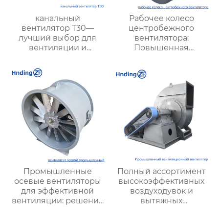
канальный
Рабочее колесо
вентилятор T30—
центробежного
лучший выбор для
вентилятора:
вентиляции и
Повышенная
воздухообмена в
эффективность и
заводах, складах и
долговечность для
офисах, эффективный
промышленных
и надежный
систем вентиляции
Промышленные
Полный ассортимент
осевые вентиляторы
высокоэффективных
для эффективной
воздуходувок и
вентиляции: решение
вытяжных
для предприятий
вентиляторов,