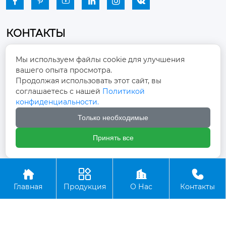






КОНТАКТЫ
Промышленный парк, город Наньцзяо,
Мы используем файлы cookie для улучшения
район Чжоуцунь, город Цзыбо, провинция

вашего опыта просмотра.
Шаньдун
Продолжая использовать этот сайт, вы
соглашаетесь с нашей
Политикой
winston-xu@hengdingfan.com

конфиденциальности.
Только необходимые
+86-13806434669

Принять все
+86 13806434669





Главная
Продукция
О Нас
Контакты
Copyright ©ООО Зибо Хенгдин Вентилятор