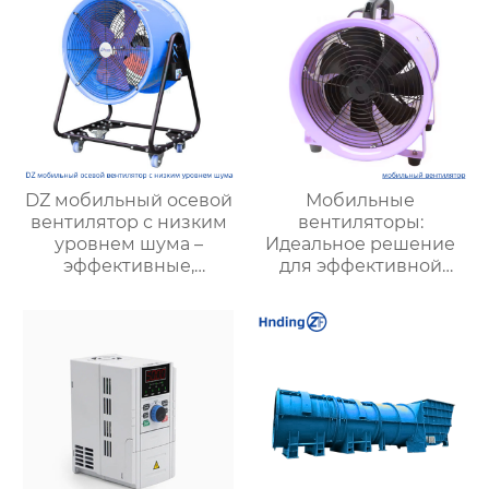
DZ мобильный осевой
Мобильные
вентилятор с низким
вентиляторы:
уровнем шума –
Идеальное решение
эффективные,
для эффективной
экономичные и
вентиляции в любых
малошумные
условиях
решения для
вентиляции |
Hengding Fan