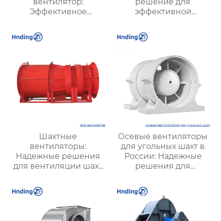
вентилятор:
решение для
Эффективное
эффективной
решение для
вентиляции и
надежной вентиляции
оптимизации работы
систем
Шахтные
Осевые вентиляторы
вентиляторы:
для угольных шахт в
Надежные решения
России: Надежные
для вентиляции шахт
решения для
и подземных объектов
эффективной
| Купить с доставкой
вентиляции и
безопасности