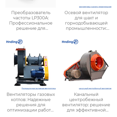
Преобразователь
Осевой вентилятор
частоты LP300A:
для шахт и
Профессиональное
горнодобывающей
решение для
промышленности:
промышленной
Высокая
автоматизации
производительность и
надежность
Вентиляторы газовых
Канальный
котлов: Надежные
центробежный
решения для
вентилятор: решение
оптимизации работы
для эффективной
отопительных систем
вентиляции