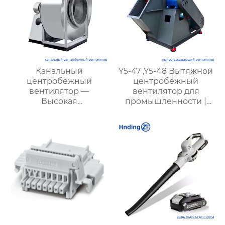
Канальный
Y5-47 ,Y5-48 Вытяжной
центробежный
центробежный
вентилятор —
вентилятор для
Высокая
промышленности |
эффективность и
Промышленные
надежность для
вентиляторы для
вентиляции вашего
котлов | Эффективные
бизнеса
системы удаления
пыли и газа | Для всех
типов угля