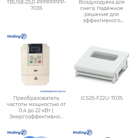
TBUS8-25,0-PPPPPPPP-
Воздуходувка для
7035
снега: Надёжное
решение для
эффективного
удаления снега в
любых условиях
Преобразователь
ICS25-F22U-7035
частоты мощностью от
0,4 до 22 кВт |
Энергоэффективное
решение для
промышленности