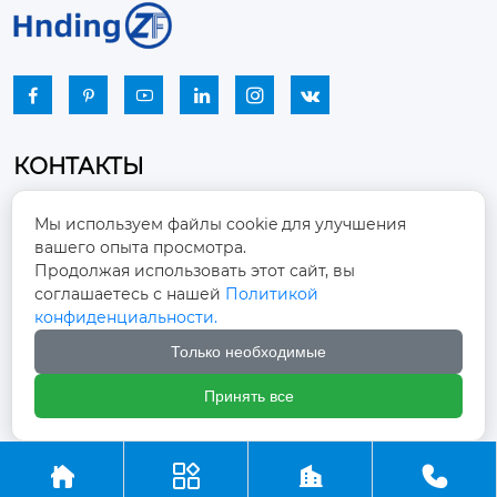






КОНТАКТЫ
Промышленный парк, город Наньцзяо,
Мы используем файлы cookie для улучшения
район Чжоуцунь, город Цзыбо, провинция

вашего опыта просмотра.
Шаньдун
Продолжая использовать этот сайт, вы
соглашаетесь с нашей
Политикой
winston-xu@hengdingfan.com

конфиденциальности.
Только необходимые
+86-13806434669

Принять все
+86 13806434669




