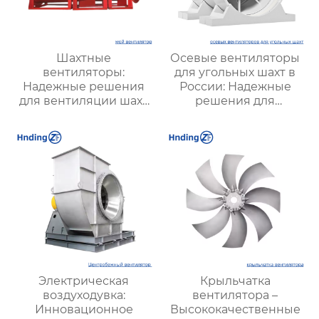
Шахтные
Осевые вентиляторы
вентиляторы:
для угольных шахт в
Надежные решения
России: Надежные
для вентиляции шахт
решения для
и подземных объектов
эффективной
| Купить с доставкой
вентиляции и
безопасности
Электрическая
Крыльчатка
воздуходувка:
вентилятора –
Инновационное
Высококачественные