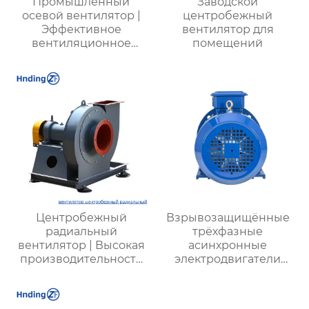
Промышленный
Заводской
осевой вентилятор |
центробежный
Эффективное
вентилятор для
вентиляционное
помещений
оборудование | Для
фабрик, шахт,
энергетики
Центробежный
Взрывозащищённые
радиальный
трёхфазные
вентилятор | Высокая
асинхронные
производительность
электродвигатели
для промышленных
серии YBX3 (Ex d)
систем |
Энергоэффективные