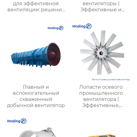
для эффективной
вентиляторы |
вентиляции: решение
Эффективные и
для предприятий
энергоэкономичные
разных отраслей
решения для
металлургии,
горнодобывающей и
химической
промышленности
Главный и
Лопасти осевого
вспомогательный
промышленного
скважинный
вентилятора |
добычной вентилятор
Эффективные,
долговечные, с
низким
энергопотреблением
и низким уровнем
шума