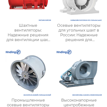
Шахтные
Осевые вентиляторы
вентиляторы:
для угольных шахт в
Надежные решения
России: Надежные
для вентиляции шахт
решения для
и подземных объектов
эффективной
| Купить с доставкой
вентиляции и
безопасности
Промышленные
Высоконапорные
осевые вентиляторы
центробежные