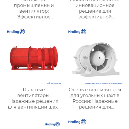
промышленный
инновационное
вентилятор:
решение для
Эффективное
эффективной
решение для
вентиляции и
надежной вентиляции
оптимизации работы
систем
Шахтные
Осевые вентиляторы
вентиляторы:
для угольных шахт в
Надежные решения
России: Надежные
для вентиляции шахт
решения для
и подземных объектов
эффективной
| Купить с доставкой
вентиляции и
безопасности