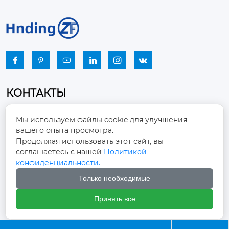






КОНТАКТЫ
Промышленный парк, город Наньцзяо,
Мы используем файлы cookie для улучшения
район Чжоуцунь, город Цзыбо, провинция

вашего опыта просмотра.
Шаньдун
Продолжая использовать этот сайт, вы
соглашаетесь с нашей
Политикой
winston-xu@hengdingfan.com

конфиденциальности.
Только необходимые
+86-13806434669

Принять все
+86 13806434669
