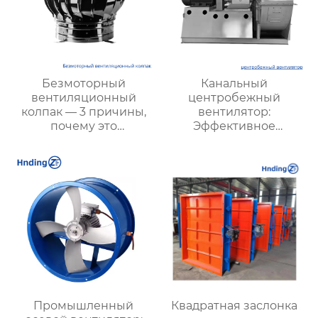
Безмоторный
Канальный
вентиляционный
центробежный
колпак — 3 причины,
вентилятор:
почему это
Эффективное
энергосберегающее и
решение для системы
экологичное решение
вентиляции и
является лучшим
кондиционирования
выбором для
повышения
эффективности
вентиляции
Промышленный
Квадратная заслонка