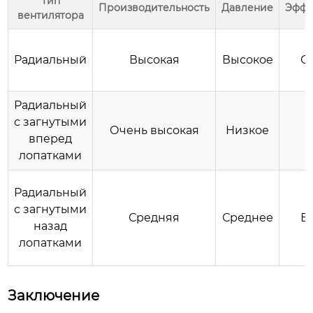
Тип
Производительность
Давление
Эффе
вентилятора
Радиальный
Высокая
Высокое
С
Радиальный
с загнутыми
Очень высокая
Низкое
Н
вперед
лопатками
Радиальный
с загнутыми
Средняя
Среднее
В
назад
лопатками
Заключение