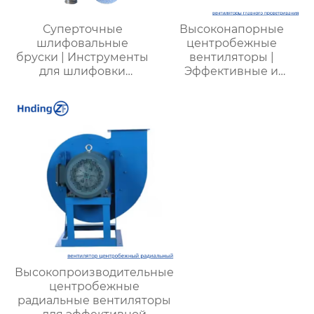
Суперточные
Высоконапорные
шлифовальные
центробежные
бруски | Инструменты
вентиляторы |
для шлифовки
Эффективные и
дорожек
энергоэкономичные
подшипников с
решения для
высокой точностью |
металлургии,
Профессиональные
горнодобывающей и
решения для
химической
полировки
промышленности
поверхностей
Высокопроизводительные
центробежные
радиальные вентиляторы