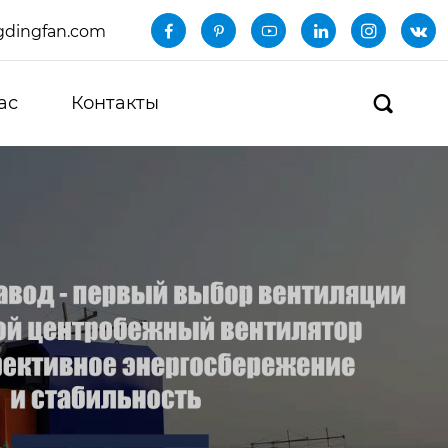
dingfan.com






ас
Контакты
