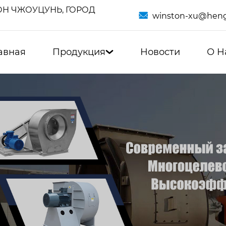
Н ЧЖОУЦУНЬ, ГОРОД

winston-xu@heng
авная
Продукция
Новости
О Н
