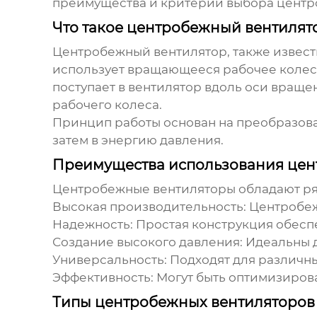
преимущества и критерии выбора
центр
Что такое центробежный вентилято
Центробежный вентилятор
, также извес
использует вращающееся рабочее колесо
поступает в вентилятор вдоль оси вращ
рабочего колеса.
Принцип работы основан на преобразова
затем в энергию давления.
Преимущества использования цен
Центробежные вентиляторы
обладают ря
Высокая производительность:
Центробе
Надежность:
Простая конструкция обесп
Создание высокого давления:
Идеальны д
Универсальность:
Подходят для различн
Эффективность:
Могут быть оптимизиров
Типы центробежных вентиляторов