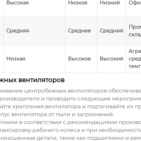
Высокая
Низкое
Низкий
Офи
Про
Средняя
Среднее
Средний
скл
Агр
Низкая
Высокое
Высокий
сред
тем
жных вентиляторов
уживание
центробежных вентиляторов
обеспечива
производителя и проводить следующие мероприя
йте крепления вентилятора и подтягивайте их п
ус вентилятора от пыли и загрязнений.
ники в соответствии с рекомендациями произв
ансировку рабочего колеса и при необходимости
изношенные детали, такие как подшипники и рем