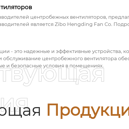
тиляторов
изводителей
центробежных вентиляторов
, предл
водителей является Zibo Hengding Fan Co. Под
яции
- это надежные и эффективные устройства, к
 и обслуживание
центробежного вентилятора
обес
ствующая
ые и безопасные условия в помещениях.
ия
ующая
Продукц