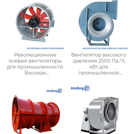
Революционные
Вентилятор высокого
осевые вентиляторы
давления 2500 Па / 5
для промышленности:
кВт для
Высокая
промышленной
эффективность и
вентиляции – Высокая
мощные решения для
производительность,
вентиляции
надежность и
энергоэффективность
от XYZ