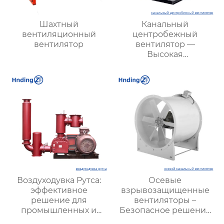
Шахтный
Канальный
вентиляционный
центробежный
вентилятор
вентилятор —
Высокая
эффективность и
надежность для
вентиляции вашего
бизнеса
Воздуходувка Рутса:
Осевые
эффективное
взрывозащищенные
решение для
вентиляторы –
промышленных и
Безопасное решение
коммунальных нужд
для промышленных