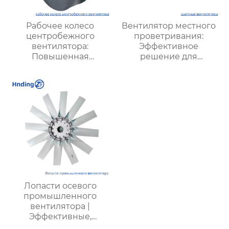
Рабочее колесо
Вентилятор местного
центробежного
проветривания:
вентилятора:
Эффективное
Повышенная
решение для
эффективность и
улучшения качества
долговечность для
воздуха и комфорта на
промышленных
рабочих местах
систем вентиляции
Лопасти осевого
промышленного
вентилятора |
Эффективные,
долговечные, с