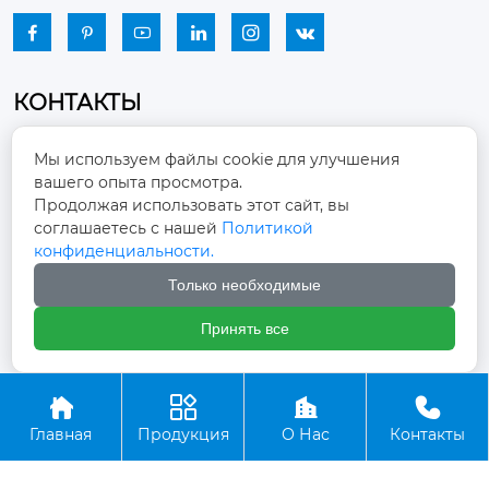






КОНТАКТЫ
Промышленный парк, город Наньцзяо,
Мы используем файлы cookie для улучшения
район Чжоуцунь, город Цзыбо, провинция

вашего опыта просмотра.
Шаньдун
Продолжая использовать этот сайт, вы
соглашаетесь с нашей
Политикой
winston-xu@hengdingfan.com

конфиденциальности.
Только необходимые
+86-13806434669

Принять все
+86 13806434669





Главная
Продукция
О Нас
Контакты
Copyright ©ООО Зибо Хенгдин Вентилятор