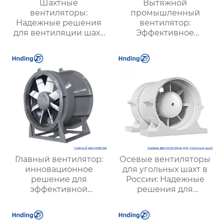
Шахтные
Вытяжной
вентиляторы:
промышленный
Надежные решения
вентилятор:
для вентиляции шахт
Эффективное
и подземных объектов
решение для
| Купить с доставкой
надежной вентиляции
Главный вентилятор:
Осевые вентиляторы
инновационное
для угольных шахт в
решение для
России: Надежные
эффективной
решения для
вентиляции и
эффективной
оптимизации работы
вентиляции и
систем
безопасности