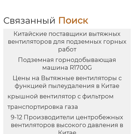
низким
энергопотреблением
и низким уровнем
Связанный
Поиск
шума
Китайские поставщики вытяжных
вентиляторов для подземных горных
работ
Подземная горнодобывающая
машина R1700G
Цены на Вытяжные вентиляторы с
функцией пылеудаления в Китае
крышной вентилятор с фильтром
транспортировка газа
9-12 Производители центробежных
вентиляторов высокого давления в
Китае