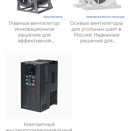
Главный вентилятор:
Осевые вентиляторы
инновационное
для угольных шахт в
решение для
России: Надежные
эффективной
решения для
вентиляции и
эффективной
оптимизации работы
вентиляции и
систем
безопасности
Компактный
высокопроизводительный