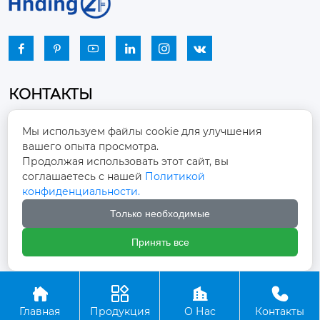






КОНТАКТЫ
Промышленный парк, город Наньцзяо,
Мы используем файлы cookie для улучшения
район Чжоуцунь, город Цзыбо, провинция

вашего опыта просмотра.
Шаньдун
Продолжая использовать этот сайт, вы
соглашаетесь с нашей
Политикой
winston-xu@hengdingfan.com

конфиденциальности.
Только необходимые
+86-13806434669

Принять все
+86 13806434669





Главная
Продукция
О Нас
Контакты
Copyright ©ООО Зибо Хенгдин Вентилятор