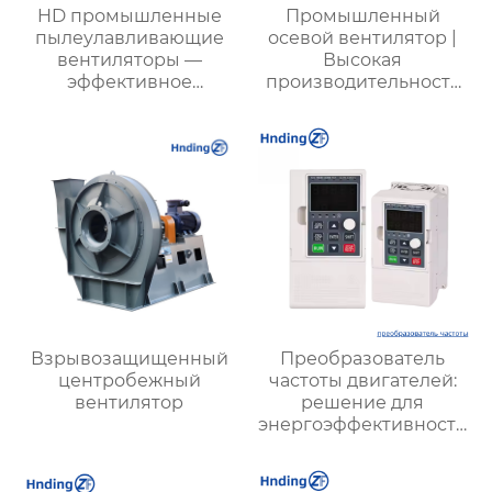
HD промышленные
Промышленный
пылеулавливающие
осевой вентилятор |
вентиляторы —
Высокая
эффективное
производительность
подавление пыли и
для промышленных
тумана на
объектов |
строительных и
Энергоэффективные
производственных
системы вентиляции
объектах
Взрывозащищенный
Преобразователь
центробежный
частоты двигателей:
вентилятор
решение для
энергоэффективности
и надежности