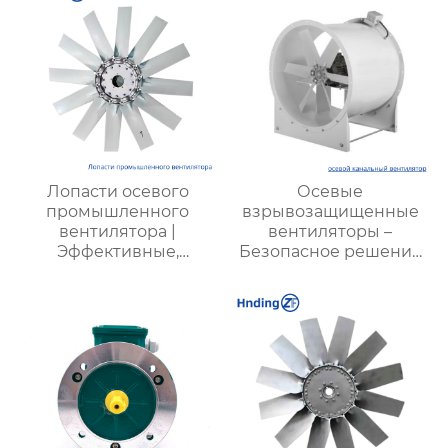
Лопасти осевого
Осевые
промышленного
взрывозащищенные
вентилятора |
вентиляторы –
Эффективные,
Безопасное решение
долговечные, с
для промышленных
низким
задач
энергопотреблением
и низким уровнем
шума