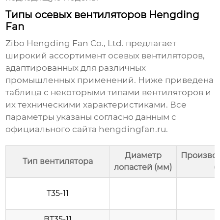
Типы осевых вентиляторов Hengding
Fan
Zibo Hengding Fan Co., Ltd. предлагает
широкий ассортимент осевых вентиляторов,
адаптированных для различных
промышленных применений. Ниже приведена
таблица с некоторыми типами вентиляторов и
их техническими характеристиками. Все
параметры указаны согласно данным с
официального сайта
hengdingfan.ru
.
Диаметр
Производ
Тип вентилятора
лопастей (мм)
(
T35-11
BT35-11