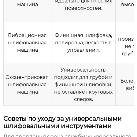
идеально для плоских
машина
высок
поверхностей.
Вибрационная
Финишная шлифовка,
произв
шлифовальная
полировка, легкость в
не п
машина
управлении.
грубо
Универсальность,
Эксцентриковая
подходит для грубой и
Более
шлифовальная
финишной шлифовки,
виб
машина
не оставляет круговых
следов.
Советы по уходу за универсальными
шлифовальными инструментами
Для продления срока службы
универсального