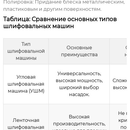
Полировка
: Придание блеска металлическим,
пластиковым и другим поверхностям.
Таблица: Сравнение основных типов
шлифовальных машин
Тип
Основные
О
шлифовальной
преимущества
не
машины
Универсальность,
Угловая
высокая мощность,
Сложно
шлифовальная
широкий выбор
высоки
машина (УШМ)
насадок.
Не п
Высокая
Ленточная
кри
производительность,
шлифовальная
пов