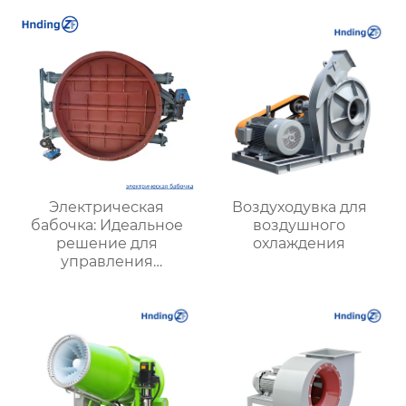
Высокая
заводах, складах и
эффективность и
офисах, эффективный
низкий уровень шума
и надежный
Электрическая
Воздуходувка для
бабочка: Идеальное
воздушного
решение для
охлаждения
управления
воздушными
потоками