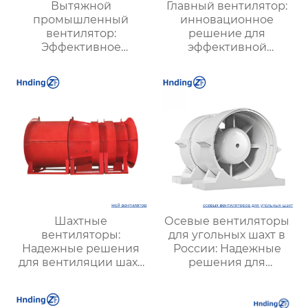
Вытяжной
Главный вентилятор:
промышленный
инновационное
вентилятор:
решение для
Эффективное
эффективной
решение для
вентиляции и
надежной вентиляции
оптимизации работы
систем
Шахтные
Осевые вентиляторы
вентиляторы:
для угольных шахт в
Надежные решения
России: Надежные
для вентиляции шахт
решения для
и подземных объектов
эффективной
| Купить с доставкой
вентиляции и
безопасности