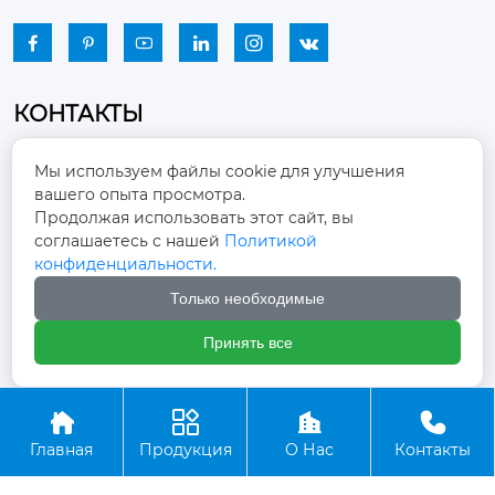






КОНТАКТЫ
Промышленный парк, город Наньцзяо,
Мы используем файлы cookie для улучшения
район Чжоуцунь, город Цзыбо, провинция

вашего опыта просмотра.
Шаньдун
Продолжая использовать этот сайт, вы
соглашаетесь с нашей
Политикой
winston-xu@hengdingfan.com

конфиденциальности.
Только необходимые
+86-13806434669

Принять все
+86 13806434669





Главная
Продукция
О Нас
Контакты
Copyright ©ООО Зибо Хенгдин Вентилятор