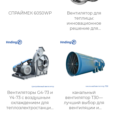
СПРАЙМЕК 6050WP
Вентилятор для
теплицы:
инновационное
решение для
оптимизации
микроклимата в
теплицах и
агропредприятиях
Вентиляторы G4-73 и
канальный
Y4-73 с воздушным
вентилятор T30—
охлаждением для
лучший выбор для
теплоэлектростанций
вентиляции и
и вентиляции шахт |
воздухообмена в