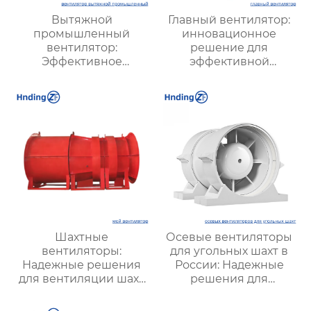
Вытяжной
Главный вентилятор:
промышленный
инновационное
вентилятор:
решение для
Эффективное
эффективной
решение для
вентиляции и
надежной вентиляции
оптимизации работы
систем
Шахтные
Осевые вентиляторы
вентиляторы:
для угольных шахт в
Надежные решения
России: Надежные
для вентиляции шахт
решения для
и подземных объектов
эффективной
| Купить с доставкой
вентиляции и