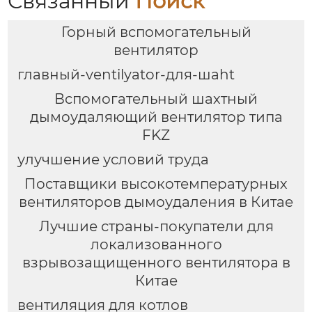
Связанный
Поиск
решение для
вентиляции
Горный вспомогательный
вентилятор
главный-ventilyator-для-шаht
Вспомогательный шахтный
дымоудаляющий вентилятор типа
FKZ
улучшение условий труда
Поставщики высокотемпературных
вентиляторов дымоудаления в Китае
Лучшие страны-покупатели для
локализованного
взрывозащищенного вентилятора в
Китае
вентиляция для котлов