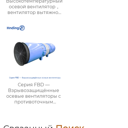
Высокотемпературный
осевой вентилятор，
вентилятор вытяжной
промышленный —
энергоэффективный,
необходим для
пожарной вентиляции,
подходит для
современных
гражданских и
промышленных
объектов
Серия FBD —
Взрывозащищённые
осевые вентиляторы с
противоточным
направлением для
шахт:
высокоэффективное и
экономичное