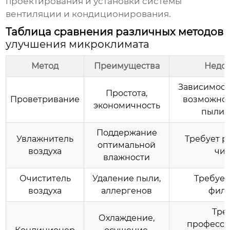
проектирования и установки системы
вентиляции и кондиционирования.
Таблица сравнения различных методов
улучшения микроклимата
Метод
Преимущества
Недос
Зависимость
Простота,
Проветривание
возможно 
экономичность
пыли 
Поддержание
Увлажнитель
Требует р
оптимальной
воздуха
чис
влажности
Очиститель
Удаление пыли,
Требует
воздуха
аллергенов
филь
Тре
Охлаждение,
професси