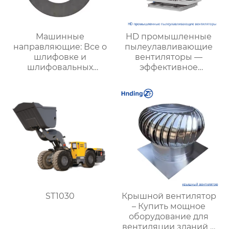
Машинные
HD промышленные
направляющие: Все о
пылеулавливающие
шлифовке и
вентиляторы —
шлифовальных
эффективное
инструментах для
подавление пыли и
машиностроения
тумана на
строительных и
производственных
объектах
ST1030
Крышной вентилятор
– Купить мощное
оборудование для
вентиляции зданий и