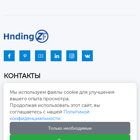






КОНТАКТЫ
Промышленный парк, город Наньцзяо,
Мы используем файлы cookie для улучшения
район Чжоуцунь, город Цзыбо, провинция

вашего опыта просмотра.
Шаньдун
Продолжая использовать этот сайт, вы
соглашаетесь с нашей
Политикой
winston-xu@hengdingfan.com

конфиденциальности.
Только необходимые
+86-13806434669
