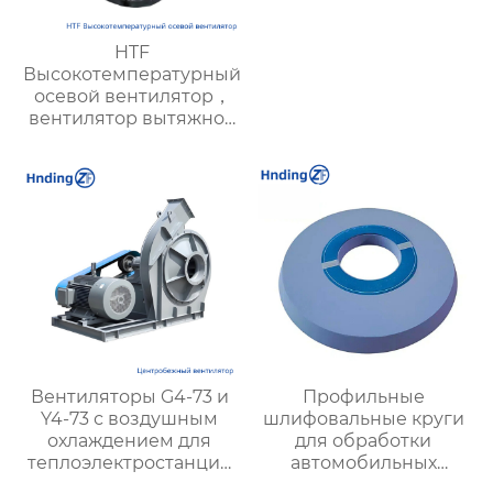
HTF
Высокотемпературный
осевой вентилятор，
вентилятор вытяжной
промышленный —
энергоэффективный,
необходим для
пожарной вентиляции,
подходит для
современных
гражданских и
промышленных
объектов
Вентиляторы G4-73 и
Профильные
Y4-73 с воздушным
шлифовальные круги
охлаждением для
для обработки
теплоэлектростанций
автомобильных
и вентиляции шахт |
деталей: качество и