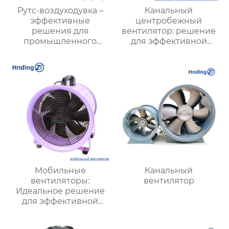
Рутс-воздуходувка –
Канальный
эффективные
центробежный
решения для
вентилятор: решение
промышленного
для эффективной
воздуходувного
вентиляции
оборудования |
Hengding Fan
Мобильные
Канальный
вентиляторы:
вентилятор
Идеальное решение
для эффективной
вентиляции в любых
условиях