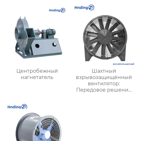
Высокая
эффективность
эффективность и
низкий уровень шума
Центробежный
Шахтный
нагнетатель
взрывозащищённый
вентилятор:
Передовое решение
для безопасной и
стабильной
вентиляции в
подземных условиях