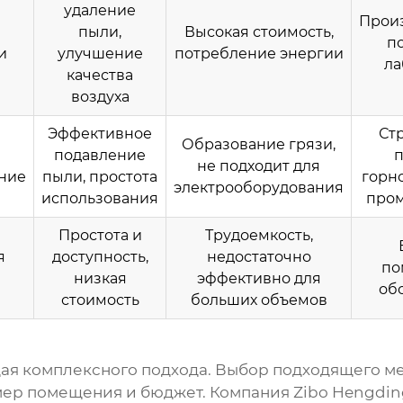
удаление
Прои
пыли
,
Высокая стоимость,
п
и
улучшение
потребление энергии
ла
качества
воздуха
Эффективное
Ст
Образование грязи,
подавление
п
не подходит для
ние
пыли, простота
горн
электрооборудования
использования
про
Простота и
Трудоемкость,
я
доступность,
недостаточно
по
низкая
эффективно для
об
стоимость
больших объемов
щая комплексного подхода. Выбор подходящего ме
змер помещения и бюджет. Компания Zibo Hengdin