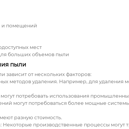
я и помещений
одоступных мест
для больших объемов пыли
ния пыли
ли
зависит от нескольких факторов:
ных методов
удаления
. Например, для
удаления
м
могут потребовать использования промышленных
ний могут потребоваться более мощные систем
меют разную стоимость.
:
Некоторые производственные процессы могут 