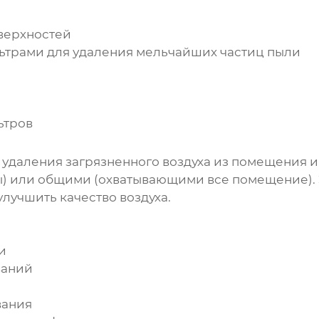
верхностей
ьтрами для
удаления
мельчайших частиц
пыли
ьтров
даления загрязненного воздуха из помещения и 
) или общими (охватывающими все помещение). 
улучшить качество воздуха.
и
ваний
вания