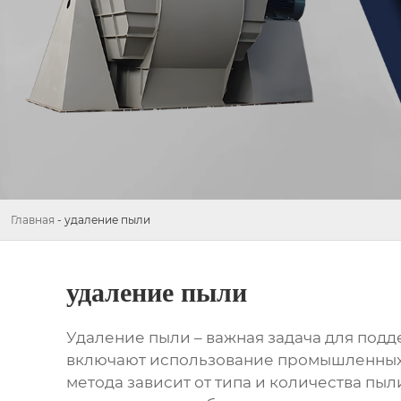
Главная
-
удаление пыли
удаление пыли
Удаление пыли
– важная задача для под
включают использование промышленных 
метода зависит от типа и количества пы