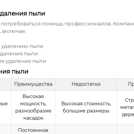
удаления пыли
 потребоваться помощь профессионалов. Компа
, включая:
о
удалению пыли
удаления пыли
ля
удаления пыли
ния пыли
Преимущества
Недостатки
П
Высокая
Стр
ные
мощность,
Высокая стоимость,
мета
разнообразие
большие размеры
дере
насадок
Постоянное