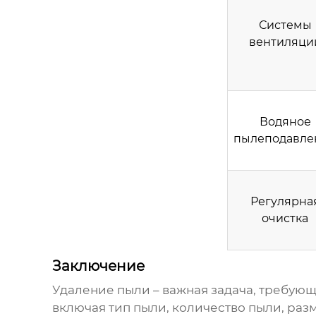
Системы
вентиляци
Водяное
пылеподавле
Регулярна
очистка
Заключение
Удаление пыли
– важная задача, требую
включая тип пыли, количество пыли, ра