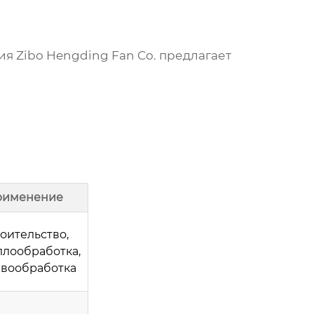
ния
Zibo Hengding Fan Co.
предлагает
рименение
оительство,
ллообработка,
вообработка