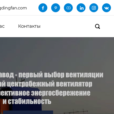
dingfan.com






ас
Контакты
