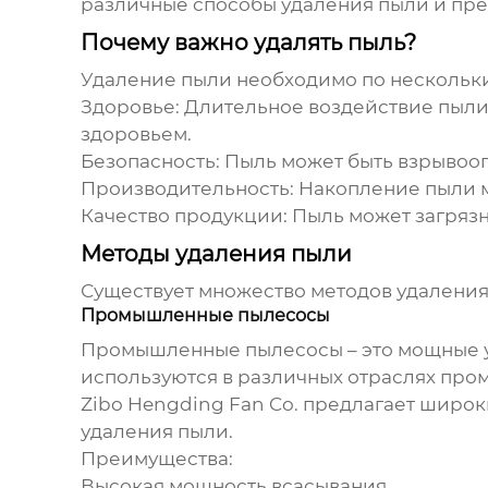
различные способы
удаления пыли
и пре
Почему важно удалять пыль?
Удаление пыли
необходимо по нескольк
Здоровье:
Длительное воздействие пыли 
здоровьем.
Безопасность:
Пыль может быть взрывооп
Производительность:
Накопление пыли м
Качество продукции:
Пыль может загрязн
Методы удаления пыли
Существует множество методов
удаления
Промышленные пылесосы
Промышленные пылесосы – это мощные у
используются в различных отраслях про
Zibo Hengding Fan Co. предлагает широ
удаления пыли
.
Преимущества:
Высокая мощность всасывания