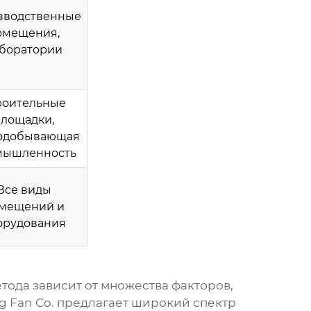
зводственные
омещения,
боратории
роительные
лощадки,
одобывающая
мышленность
Все виды
мещений и
орудования
тода зависит от множества факторов,
g Fan Co. предлагает широкий спектр