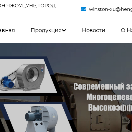
Н ЧЖОУЦУНЬ, ГОРОД

winston-xu@heng
авная
Продукция
Новости
О Н
