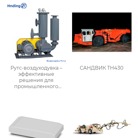
стабильной
подземных объектов:
вентиляции в
эффективные и
подземных условиях
энергоэкономичные
решения
Рутс-воздуходувка –
САНДВИК TH430
эффективные
решения для
промышленного
воздуходувного
оборудования |
Hengding Fan