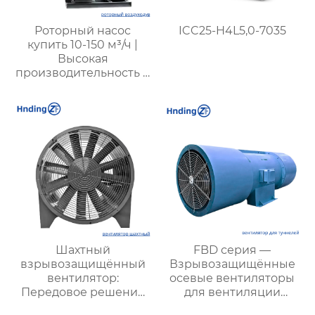
Роторный насос
ICC25-H4L5,0-7035
купить 10-150 м³/ч |
Высокая
производительность и
надежность для
промышленности от
XYZ
Шахтный
FBD серия —
взрывозащищённый
Взрывозащищённые
вентилятор:
осевые вентиляторы
Передовое решение
для вентиляции
для безопасной и
туннелей и