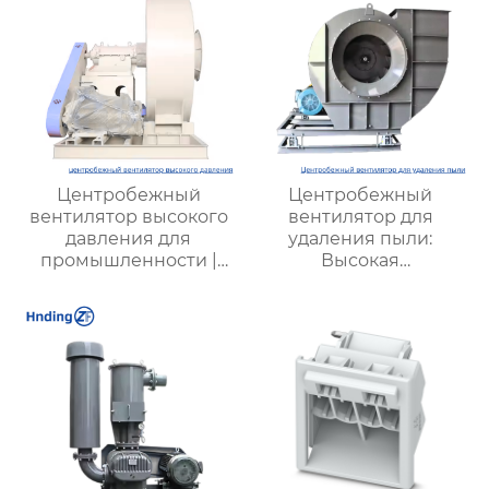
Центробежный
Центробежный
вентилятор высокого
вентилятор для
давления для
удаления пыли:
промышленности |
Высокая
Высокая
эффективность,
эффективность,
надежность и
надежность и
инновационные
долговечность |
технологии для
Купить вентиляцию
промышленных
для металлургии,
систем очистки
химической и
воздуха
горнодобывающей
промышленности