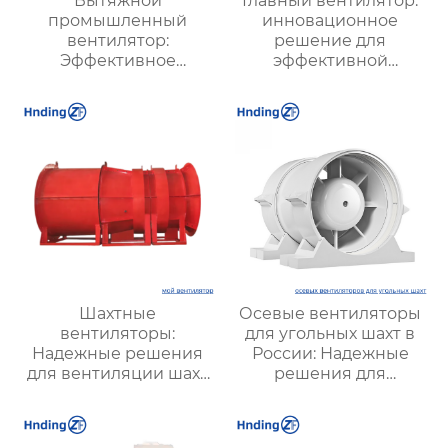
Вытяжной
Главный вентилятор:
промышленный
инновационное
вентилятор:
решение для
Эффективное
эффективной
решение для
вентиляции и
надежной вентиляции
оптимизации работы
систем
Шахтные
Осевые вентиляторы
вентиляторы:
для угольных шахт в
Надежные решения
России: Надежные
для вентиляции шахт
решения для
и подземных объектов
эффективной
| Купить с доставкой
вентиляции и
безопасности