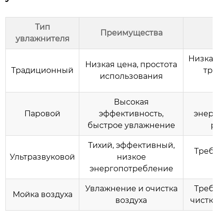
Тип
Преимущества
Н
увлажнителя
Низкая
Низкая цена, простота
Традиционный
тре
использования
Высокая
Паровой
эффективность,
энерг
быстрое
увлажнение
р
Тихий, эффективный,
Требу
Ультразвуковой
низкое
энергопотребление
Увлажнение
и очистка
Требу
Мойка воздуха
воздуха
чистки