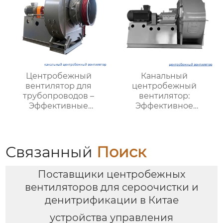
Центробежный
Канальный
вентилятор для
центробежный
трубопроводов –
вентилятор:
Эффективные
Эффективное
решения для
решение для системы
вентиляции |
вентиляции и
Hengding
кондиционирования
Вентиляторы
Связанный
Поиск
Поставщики центробежных
вентиляторов для сероочистки и
денитрификации в Китае
устройства управления