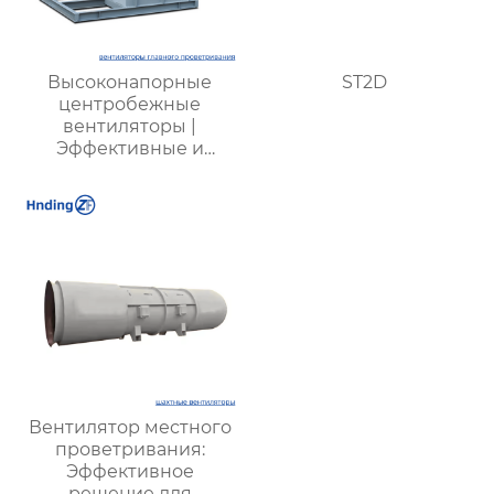
Высоконапорные
ST2D
центробежные
вентиляторы |
Эффективные и
энергоэкономичные
решения для
металлургии,
горнодобывающей и
химической
промышленности
Вентилятор местного
проветривания:
Эффективное
решение для