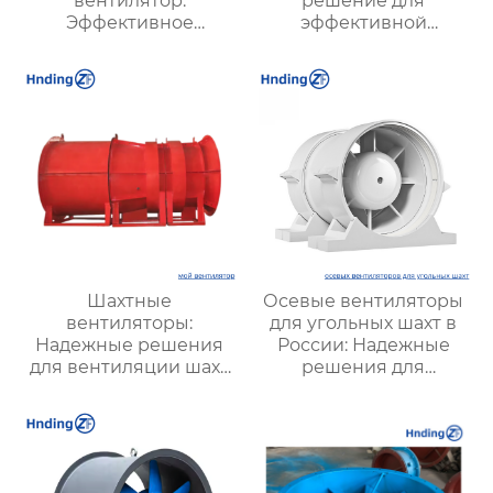
вентилятор:
решение для
Эффективное
эффективной
решение для
вентиляции и
надежной вентиляции
оптимизации работы
систем
Шахтные
Осевые вентиляторы
вентиляторы:
для угольных шахт в
Надежные решения
России: Надежные
для вентиляции шахт
решения для
и подземных объектов
эффективной
| Купить с доставкой
вентиляции и
безопасности