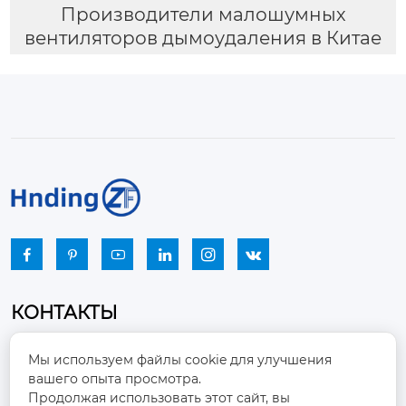
Производители малошумных
вентиляторов дымоудаления в Китае






КОНТАКТЫ
Промышленный парк, город Наньцзяо,
Мы используем файлы cookie для улучшения
район Чжоуцунь, город Цзыбо, провинция

вашего опыта просмотра.
Шаньдун
Продолжая использовать этот сайт, вы