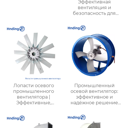
Эффективная
вентиляция и
безопасность для
подземных работ
Лопасти осевого
Промышленный
промышленного
осевой вентилятор:
вентилятора |
эффективное и
Эффективные,
надёжное решение
долговечные, с
для химических
низким
заводов, шахт и
энергопотреблением
промышленных
и низким уровнем
предприятий