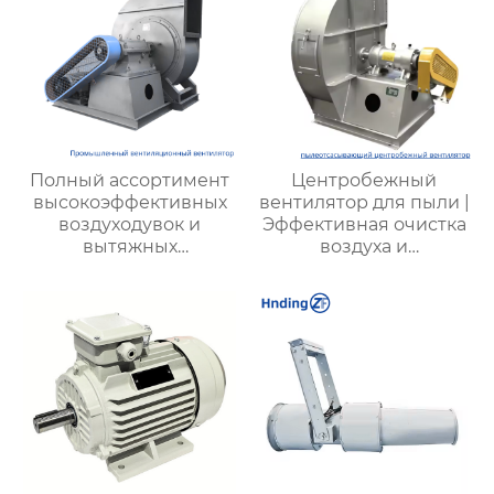
шума
Полный ассортимент
Центробежный
высокоэффективных
вентилятор для пыли |
воздуходувок и
Эффективная очистка
вытяжных
воздуха и
вентиляторов,
промышленная
предназначенных для
вентиляция |
вентиляции на
Надежные системы
тепловых
для удаления пыли
электростанциях и в
шахтах, включает 12
моделей