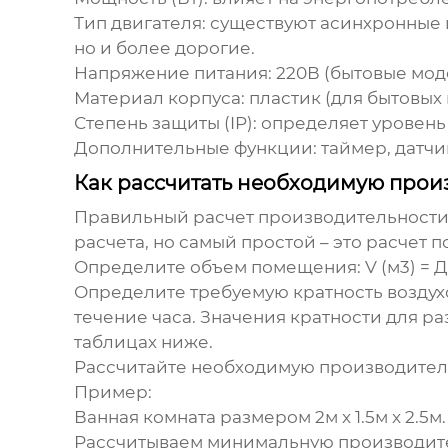
Тип двигателя
: существуют асинхронные 
но и более дорогие.
Напряжение питания
: 220В (бытовые мо
Материал корпуса
: пластик (для бытовы
Степень защиты (IP)
: определяет уровень
Дополнительные функции
: таймер, датч
Как рассчитать необходимую прои
Правильный расчет производительност
расчета, но самый простой – это расчет
Определите объем помещения
: V (м3) =
Определите требуемую кратность возду
течение часа. Значения кратности для р
таблицах ниже.
Рассчитайте необходимую производител
Пример:
Ванная комната размером 2м x 1.5м x 2.5м. 
Рассчитываем минимальную производитель