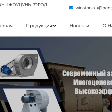
Н ЧЖОУЦУНЬ, ГОРОД

winston-xu@heng
авная
Продукция
Новости
О Н
