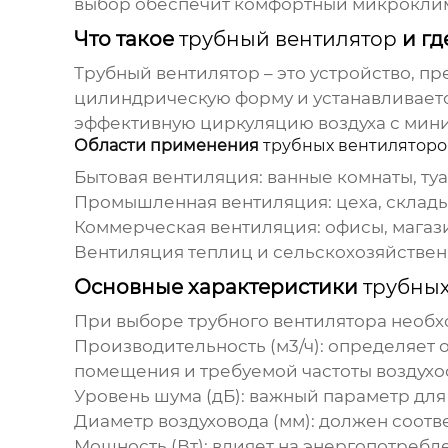
выбор обеспечит комфортный микроклим
Что такое
трубный вентилятор
и гд
Трубный вентилятор
– это устройство, п
цилиндрическую форму и устанавливаетс
эффективную циркуляцию воздуха с мин
Области применения
трубных вентиляторо
Бытовая вентиляция
: ванные комнаты, ту
Промышленная вентиляция
: цеха, склад
Коммерческая вентиляция
: офисы, магаз
Вентиляция теплиц и сельскохозяйстве
Основные характеристики
трубных
При выборе
трубного вентилятора
необх
Производительность (м3/ч)
: определяет 
помещения и требуемой частоты воздухо
Уровень шума (дБ)
: важный параметр дл
Диаметр воздуховода (мм)
: должен соот
Мощность (Вт)
: влияет на энергопотребл