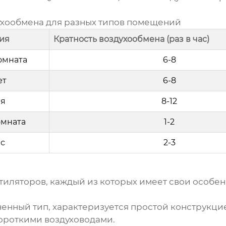
ухообмена для разных типов помещений
ия
Кратность воздухообмена (раз в час)
омната
6-8
ет
6-8
ня
8-12
омната
1-2
с
2-3
нтиляторов
, каждый из которых имеет свои особе
ненный тип, характеризуется простой конструкц
ороткими воздуховодами.