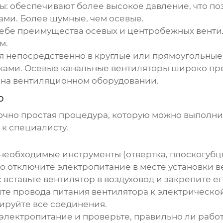
ры
: обеспечивают более высокое давление, что по
ми. Более шумные, чем осевые.
 себе преимущества осевых и центробежных вент
м.
ся непосредственно в круглые или прямоугольные
ками. Осевые канальные вентиляторы широко пр
на вентиляционном оборудовании.
р
очно простая процедура, которую можно выполнит
 к специалисту.
все необходимые инструменты (отвертка, плоскогуб
но отключите электропитание в месте установки в
: вставьте вентилятор в воздуховод и закрепите е
те провода питания вентилятора к электрической
ируйте все соединения.
 электропитание и проверьте, правильно ли работ