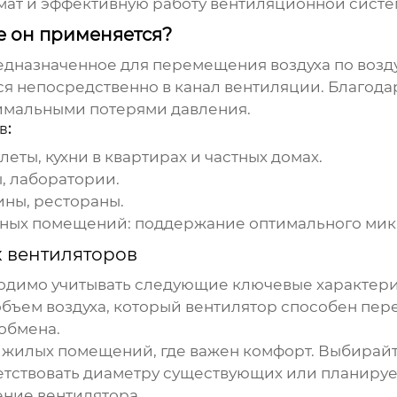
ат и эффективную работу вентиляционной систе
е он применяется?
редназначенное для перемещения воздуха по возду
я непосредственно в канал вентиляции. Благодар
имальными потерями давления.
в
:
алеты, кухни в квартирах и частных домах.
ы, лаборатории.
ины, рестораны.
нных помещений
: поддержание оптимального мик
 вентиляторов
одимо учитывать следующие ключевые характери
объем воздуха, который вентилятор способен пере
обмена.
я жилых помещений, где важен комфорт. Выбирай
ветствовать диаметру существующих или планируе
ение вентилятора.