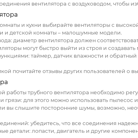
соединения вентилятора с воздуховодом, чтобы изб
ятора
 комнаты и кухни выбирайте вентиляторы с высок
и и детской комнаты – малошумные модели.
вода
: диаметр вентилятора должен соответствова
иляторы могут быстро выйти из строя и создавать
функциями
: таймер, датчик влажности и обратный
упкой почитайте отзывы других пользователей о 
ора
ой работы
трубного вентилятора
необходимо регу
и грязи
: для этого можно использовать пылесос 
сли вы слышите посторонние шумы, возможно, не
оединений
: убедитесь, что все соединения наде
ные детали
: лопасти, двигатель и другие компон