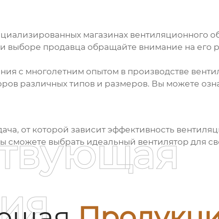
ециализированных магазинах вентиляционного о
ри выборе продавца обращайте внимание на его р
ания с многолетним опытом в производстве вент
оров
различных типов и размеров. Вы можете озна
дача, от которой зависит эффективность вентиля
ствующая
 вы сможете выбрать идеальный вентилятор для св
ия
ующая
Продукц