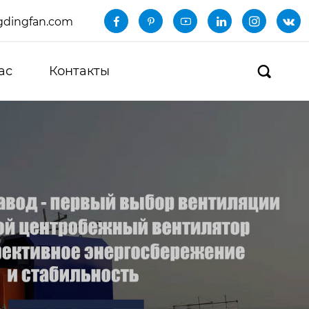
dingfan.com






ас
Контакты
