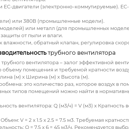
и ЕС-двигатели (электронно-коммутируемые). ЕС
дели) или 380В (промышленные модели).
х моделей) или металл (для промышленных моделе
 защиты от пыли и влаги.
ик влажности, обратный клапан, регулировка скор
зводительность
трубного вентилятора
и
трубного вентилятора
– залог эффективной вент
 по объему помещения и требуемой кратности возд
 Длина (м) x Ширина (м) x Высота (м).
хообмена
: это количество раз, которое воздух в
азных типов помещений можно найти в нормативны
ьность вентилятора
: Q (м3/ч) = V (м3) x Кратность
Объем: V = 2 x 1.5 x 2.5 = 7.5 м3. Требуемая кратн
ность: Q = 7.5 x 6 = 45 м3/ч. Рекомендуется выб