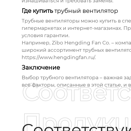
изнашиваться и требовать замены.
Где купить
трубный вентилятор
Трубные вентиляторы
можно купить в сп
гипермаркетах и интернет-магазинах. П
условия гарантии.
Например, Zibo Hengding Fan Co. – комп
широкий ассортимент
трубных вентилят
https://www.hengdingfan.ru/
.
Заключение
Выбор
трубного вентилятора
– важная за
Соответ
все факторы, описанные в этой статье, и
Продукц
Соответств