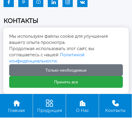






КОНТАКТЫ
Промышленный парк, город Наньцзяо,
Мы используем файлы cookie для улучшения
район Чжоуцунь, город Цзыбо, провинция

вашего опыта просмотра.
Шаньдун
Продолжая использовать этот сайт, вы
соглашаетесь с нашей
Политикой
winston-xu@hengdingfan.com

конфиденциальности.
Только необходимые
+86-13806434669

Принять все
+86 13806434669





Главная
Продукция
О Нас
Контакты
Copyright ©ООО Зибо Хенгдин Вентилятор