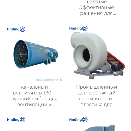
шахтные:
Эффективные
решения для
безопасности и
производительности
в горной
промышленности
канальный
Промышленный
вентилятор T30—
центробежный
лучший выбор для
вентилятор из
вентиляции и
пластика для
воздухообмена в
агрессивных сред
заводах, складах и
офисах, эффективный
и надежный