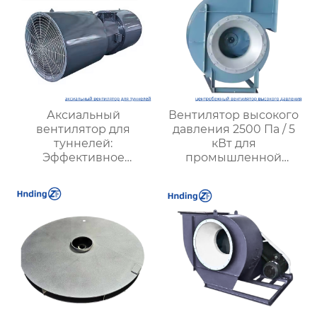
Аксиальный
Вентилятор высокого
вентилятор для
давления 2500 Па / 5
туннелей:
кВт для
Эффективное
промышленной
решение для
вентиляции – Высокая
вентиляции
производительность,
подземных объектов и
надежность и
шахт
энергоэффективность
от XYZ