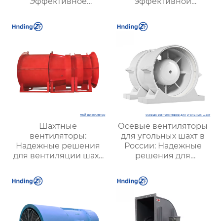
Эффективное
эффективной
решение для
вентиляции и
надежной вентиляции
оптимизации работы
систем
Шахтные
Осевые вентиляторы
вентиляторы:
для угольных шахт в
Надежные решения
России: Надежные
для вентиляции шахт
решения для
и подземных объектов
эффективной
| Купить с доставкой
вентиляции и
безопасности