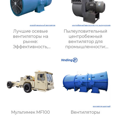
Лучшие осевые
Пылеуловительный
вентиляторы на
центробежный
рынке:
вентилятор для
Эффективность,
промышленности:
долговечность,
эффективные
низкий шум
решения для очистки
воздуха и повышения
безопасности
Мультимек MF100
Вентиляторы