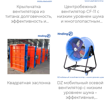
Крыльчатка
Центробежный
вентилятора из
вентилятор CF-11 с
титана: долговечность,
низким уровнем шума
эффективность и
и многолопастным
уникальные
колесом —
преимущества
эффективное
решение для
вентиляции и
вытяжки на кухне
Квадратная заслонка
DZ мобильный осевой
вентилятор с низким
уровнем шума –
эффективные,
экономичные и
малошумные