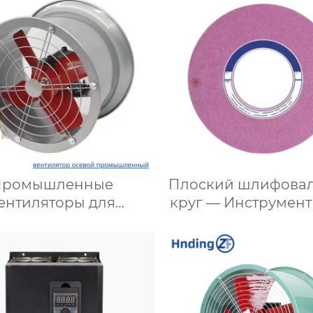
систем
Промышленные
Плоский шлифова
ентиляторы для
круг — Инструмент
тивной вентиляции
высокоточности
 промышленного
эффективност
ждения: надежные
обработки
шения для вашего
бизнеса