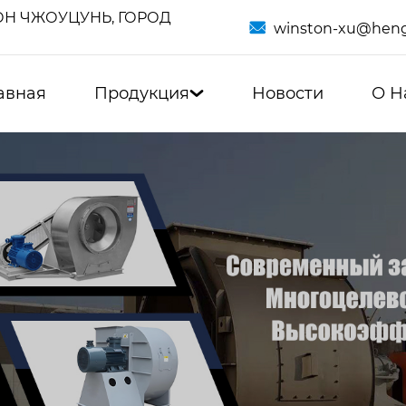
Н ЧЖОУЦУНЬ, ГОРОД

winston-xu@heng
авная
Продукция
Новости
О Н
