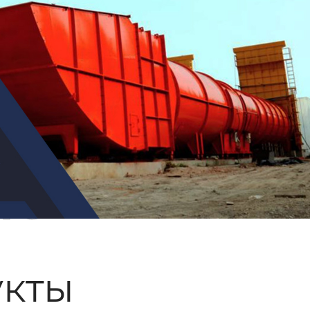
ые
кты