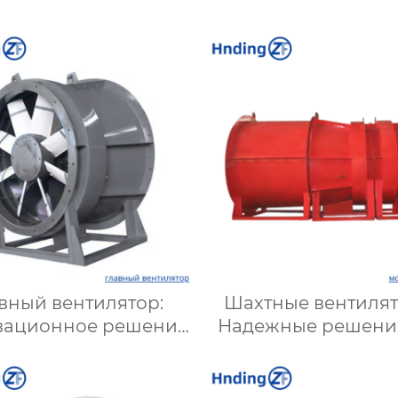
вный вентилятор:
Шахтные вентилят
вационное решение
Надежные решени
ля эффективной
вентиляции шах
вентиляции и
подземных объект
имизации работы
Купить с достав