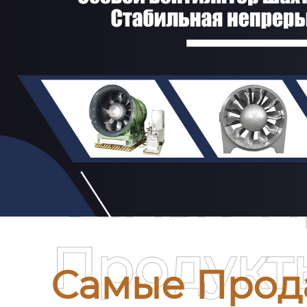
Самые П
Продукт
Самые Прод