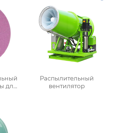
льный
Распылительный
ы для
вентилятор
 и
и