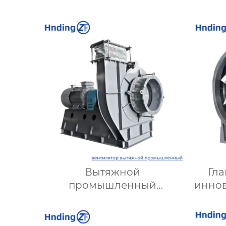
Вытяжной
Гла
промышленный
инно
вентилятор: Эффективное
д
решение для надежной
вентиляции
опт