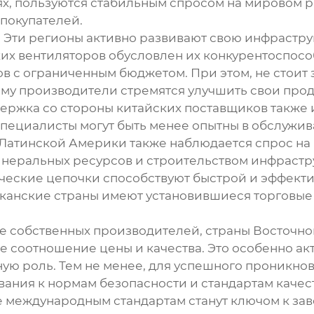
ях, пользуются стабильным спросом на мировом р
покупателей.
 Эти регионы активно развивают свою инфраструк
ских вентиляторов обусловлен их конкурентоспосо
в с ограниченным бюджетом. При этом, не стоит 
ому производители стремятся улучшить свои прод
ержка со стороны китайских поставщиков также 
 специалисты могут быть менее опытны в обслужи
х Латинской Америки также наблюдается спрос н
инеральных ресурсов и строительством инфрастр
ческие цепочки способствуют быстрой и эффекти
иканские страны имеют установившиеся торговые 
чие собственных производителей, страны Восточн
 соотношение цены и качества. Это особенно акт
ую роль. Тем не менее, для успешного проникно
ния к нормам безопасности и стандартам качест
е международным стандартам станут ключом к за