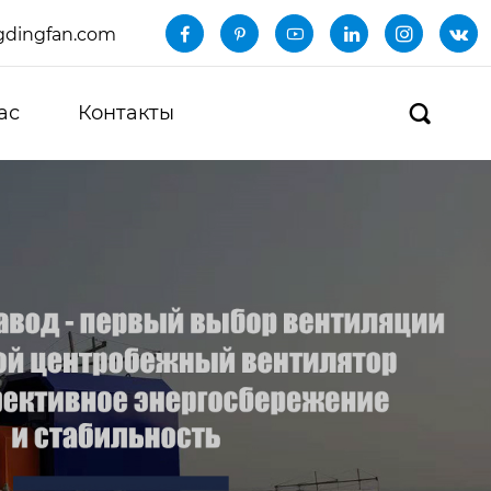
dingfan.com






ас
Контакты
