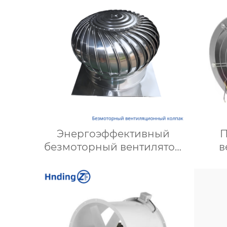
Энергоэффективный
безмоторный вентилятор
в
– надежное решение для
эффек
вентиляции
и
охла
ре