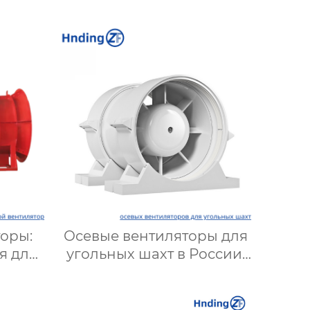
оры:
Осевые вентиляторы для
я для
угольных шахт в России:
т и
Надежные решения для
ов |
эффективной вентиляции
кой
и безопасности