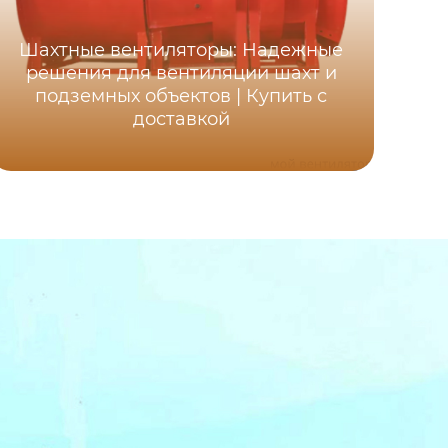
Шахтные вентиляторы: Надежные
Ос
решения для вентиляции шахт и
ша
подземных объектов | Купить с
д
доставкой