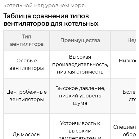
котельной над уровнем моря.
Таблица сравнения типов
вентиляторов для котельных
Тип
Преимущества
Нед
вентилятора
Высокая
Осевые
Низкое
производительность,
вентиляторы
низкая стоимость
Высокое давление,
Центробежные
Более
низкий уровень
вентиляторы
сто
шума
Устойчивость к
Специали
высоким
Дымососы
обору
температурам и