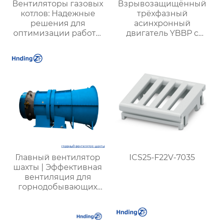
Вентиляторы газовых
Взрывозащищённый
котлов: Надежные
трёхфазный
решения для
асинхронный
оптимизации работы
двигатель YBBP с
отопительных систем
частотным
регулированием
Главный вентилятор
ICS25-F22V-7035
шахты | Эффективная
вентиляция для
горнодобывающих
предприятий |
Надежные системы
безопасности