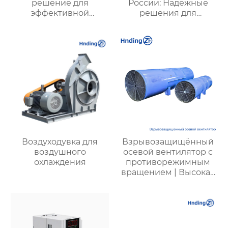
решение для
России: Надежные
эффективной
решения для
вентиляции и
эффективной
оптимизации работы
вентиляции и
систем
безопасности
Воздуходувка для
Взрывозащищённый
воздушного
осевой вентилятор с
охлаждения
противорежимным
вращением | Высокая
безопасность,
эффективность и
долговечность