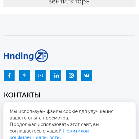
вентиляторы






КОНТАКТЫ
Промышленный парк, город Наньцзяо,
Мы используем файлы cookie для улучшения
район Чжоуцунь, город Цзыбо, провинция

вашего опыта просмотра.
Шаньдун
Продолжая использовать этот сайт, вы
соглашаетесь с нашей
Политикой
winston-xu@hengdingfan.com

конфиденциальности.