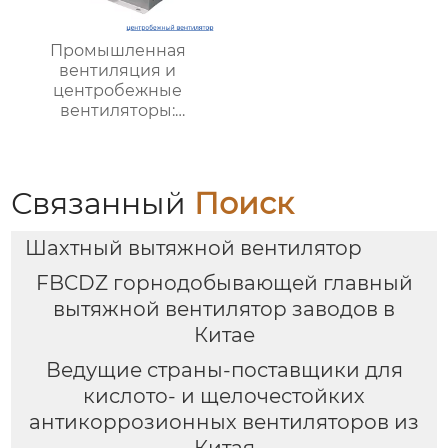
Промышленная
вентиляция и
центробежные
вентиляторы:
Современные
решения для
оптимизации
производственных
Связанный
Поиск
процессов
Шахтный вытяжной вентилятор
FBCDZ горнодобывающей главный
вытяжной вентилятор заводов в
Китае
Ведущие страны-поставщики для
кислото- и щелочестойких
антикоррозионных вентиляторов из
Китая