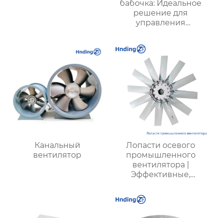
бабочка: Идеальное
решение для
управления
воздушными
потоками
Канальный
Лопасти осевого
вентилятор
промышленного
вентилятора |
Эффективные,
долговечные, с
низким
энергопотреблением
и низким уровнем