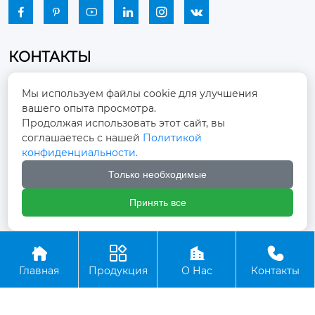






КОНТАКТЫ
Промышленный парк, город Наньцзяо,
Мы используем файлы cookie для улучшения
район Чжоуцунь, город Цзыбо, провинция

вашего опыта просмотра.
Шаньдун
Продолжая использовать этот сайт, вы
соглашаетесь с нашей
Политикой
winston-xu@hengdingfan.com

конфиденциальности.
Только необходимые
+86-13806434669

Принять все
+86 13806434669





Главная
Продукция
О Нас
Контакты
Copyright ©ООО Зибо Хенгдин Вентилятор