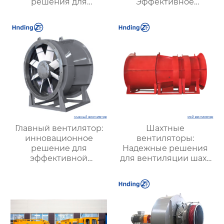
решения для
Эффективное
эффективной
решение для
вентиляции и
надежной вентиляции
безопасности
Главный вентилятор:
Шахтные
инновационное
вентиляторы:
решение для
Надежные решения
эффективной
для вентиляции шахт
вентиляции и
и подземных объектов
оптимизации работы
| Купить с доставкой
систем