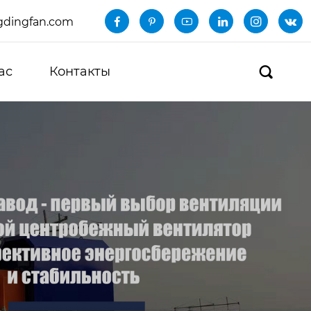
dingfan.com






ас
Контакты
