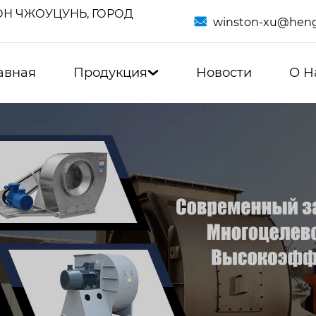
Н ЧЖОУЦУНЬ, ГОРОД

winston-xu@heng
авная
Продукция
Новости
О Н
