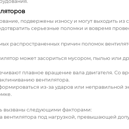
рудования.
ляторов
ование, подвержены износу и могут выходить из 
едотвратить серьезные поломки и вовремя прове
мых распространенных причин поломок вентилято
илятор может засориться мусором, пылью или др
ивают плавное вращение вала двигателя. Со вр
 заклиниванию вентилятора.
формироваться из-за ударов или неправильной э
омке.
ть вызваны следующими факторами:
та вентилятора под нагрузкой, превышающей допу