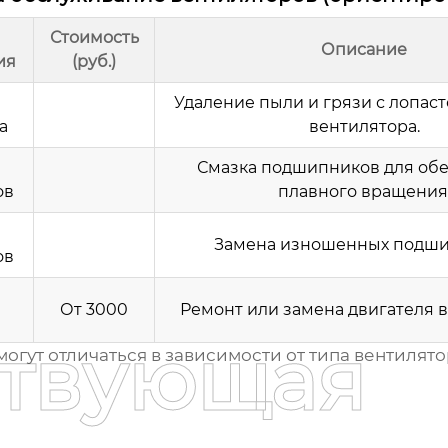
Стоимость
Описание
ия
(руб.)
Удаление пыли и грязи с лопаст
а
вентилятора.
Смазка подшипников для об
ов
плавного вращения
Замена изношенных подши
ов
От 3000
Ремонт или замена двигателя в
ствующая
гут отличаться в зависимости от типа вентилято