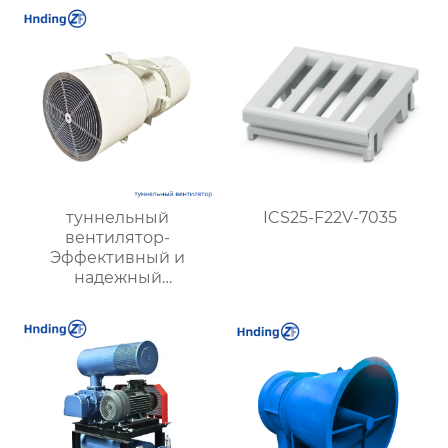
вентиляции зданий
туннельный
ICS25-F22V-7035
вентилятор-
Эффективный и
надежный
туннельный струйный
вентилятор SDS и
туннельный осевой
вентилятор SDF —
идеальное решение
для туннельной
вентиляции.