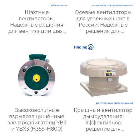
Шахтные
Осевые вентиляторы
вентиляторы:
для угольных шахт в
Надежные решения
России: Надежные
для вентиляции шахт
решения для
и подземных объектов
эффективной
| Купить с доставкой
вентиляции и
безопасности
Высоковольтные
Крышный вентилятор
взрывозащищённые
дымоудаления:
электродвигатели YB3
Эффективное
и YBX3 (H355–H800)
решение для
безопасной