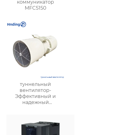
коммуникатор
MFC5150
туннельный
вентилятор-
Эффективный и
надежный
туннельный струйный
вентилятор SDS и
туннельный осевой
вентилятор SDF —
идеальное решение