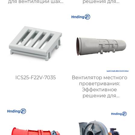
для вентиляции шахт
решения для
и подземных объектов
эффективной
| Купить с доставкой
вентиляции и
безопасности
ICS25-F22V-7035
Вентилятор местного
проветривания:
Эффективное
решение для
улучшения качества
воздуха и комфорта на
рабочих местах