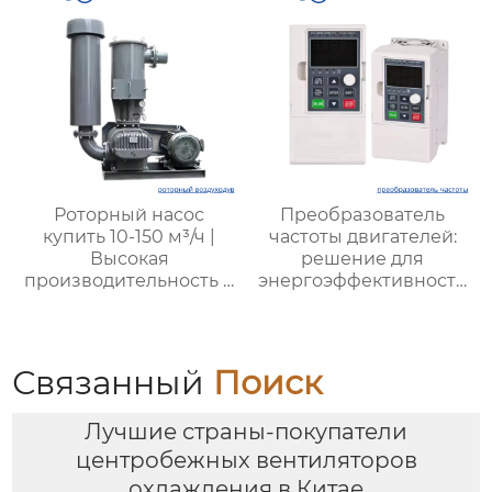
разработок
Роторный насос
Преобразователь
купить 10-150 м³/ч |
частоты двигателей:
Высокая
решение для
производительность и
энергоэффективности
надежность для
и надежности
промышленности от
XYZ
Связанный
Поиск
Лучшие страны-покупатели
центробежных вентиляторов
охлаждения в Китае