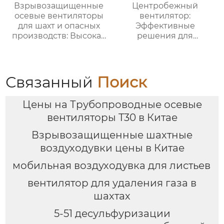
Взрывозащищенные
Центробежный
осевые вентиляторы
вентилятор:
для шахт и опасных
Эффективные
производств: Высокая
решения для
эффективность и
вентиляции
безопасность
промышленных и
жилых объектов
Связанный
Поиск
Цены на Трубопроводные осевые
вентиляторы T30 в Китае
Взрывозащищенные шахтные
воздуходувки цены в Китае
мобильная воздуходувка для листьев
вентилятор для удаления газа в
шахтах
5-51 десульфуризации