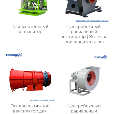
Распылительный
Центробежный
вентилятор
радиальный
вентилятор | Высокая
производительность
для промышленных
систем |
Энергоэффективные
решения для
вентиляции
Осевой вытяжной
Центробежный
вентилятор для
радиальный