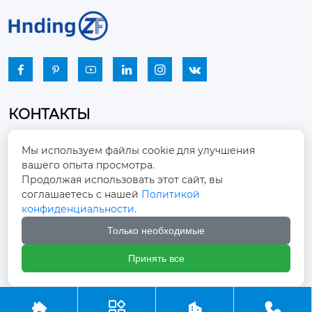






КОНТАКТЫ
Промышленный парк, город Наньцзяо,
Мы используем файлы cookie для улучшения
район Чжоуцунь, город Цзыбо, провинция

вашего опыта просмотра.
Шаньдун
Продолжая использовать этот сайт, вы
соглашаетесь с нашей
Политикой
winston-xu@hengdingfan.com

конфиденциальности.
Только необходимые
+86-13806434669

Принять все
+86 13806434669




