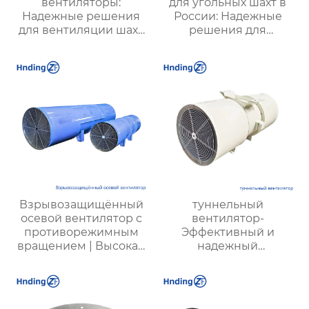
вентиляторы:
для угольных шахт в
Надежные решения
России: Надежные
для вентиляции шахт
решения для
и подземных объектов
эффективной
| Купить с доставкой
вентиляции и
безопасности
Взрывозащищённый
туннельный
осевой вентилятор с
вентилятор-
противорежимным
Эффективный и
вращением | Высокая
надежный
безопасность,
туннельный струйный
эффективность и
вентилятор SDS и
долговечность
туннельный осевой
вентилятор SDF —