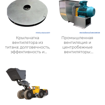
идеальное решение
для туннельной
вентиляции.
Крыльчатка
Промышленная
вентилятора из
вентиляция и
титана: долговечность,
центробежные
эффективность и
вентиляторы:
уникальные
Современные
преимущества
решения для
оптимизации
производственных
процессов