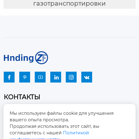
газотранспортировки






КОНТАКТЫ
Промышленный парк, город Наньцзяо,
Мы используем файлы cookie для улучшения
район Чжоуцунь, город Цзыбо, провинция

вашего опыта просмотра.
Шаньдун
Продолжая использовать этот сайт, вы
соглашаетесь с нашей
Политикой
winston-xu@hengdingfan.com
