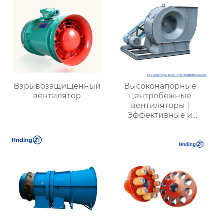
Взрывозащищенный
Высоконапорные
вентилятор
центробежные
вентиляторы |
Эффективные и
энергоэкономичные
решения для
металлургии,
горнодобывающей и
химической
промышленности