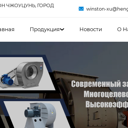
Н ЧЖОУЦУНЬ, ГОРОД

winston-xu@heng
авная
Продукция
Новости
О Н
