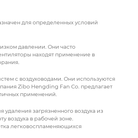
азначен для определенных условий
низком давлении. Они часто
нтиляторы находят применение в
орания.
истем с воздуховодами. Они используются
мпания
Zibo Hengding Fan Co.
предлагает
личных применений.
 удаления загрязненного воздуха из
 воздуха в рабочей зоне.
отка легковоспламеняющихся