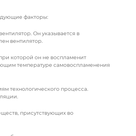
едующие факторы:
вентилятор. Он указывается в
лен вентилятор.
при которой он не воспламенит
вующим температуре самовоспламенения
иям технологического процесса.
иляции.
еществ, присутствующих во