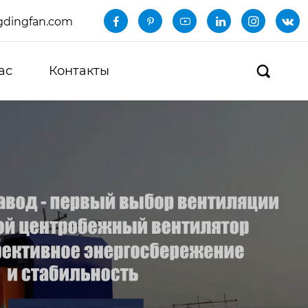
dingfan.com






ас
Контакты
