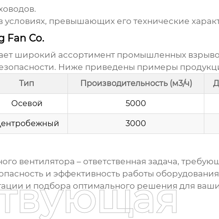
ховодов.
 в условиях, превышающих его технические харак
 Fan Co.
гает широкий ассортимент
промышленных взрыво
безопасности. Ниже приведены примеры продукц
Тип
Производительность (м3/ч)
Д
Осевой
5000
ентробежный
3000
ого вентилятора
– ответственная задача, требу
зопасность и эффективность работы оборудования
ствующая
тации и подбора оптимального решения для ваши