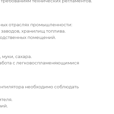
 требованиям технических регламентов.
ных отраслях промышленности:
заводов, хранилищ топлива.
водственных помещений.
муки, сахара.
работа с легковоспламеняющимися
нтилятора
необходимо соблюдать
теля.
ний.