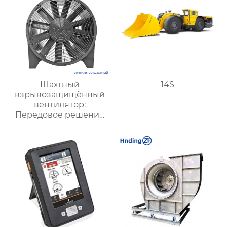
Шахтный
14S
взрывозащищённый
вентилятор:
Передовое решение
для безопасной и
стабильной
вентиляции в
подземных условиях