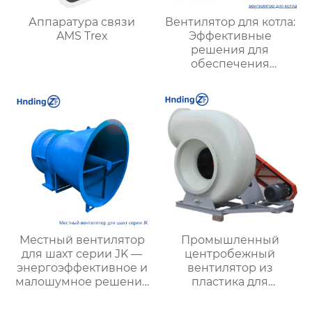
Аппаратура связи
Вентилятор для котла:
AMS Trex
Эффективные
решения для
обеспечения
стабильной работы
котлов в
промышленности
Местный вентилятор
Промышленный
для шахт серии JK —
центробежный
энергоэффективное и
вентилятор из
малошумное решение
пластика для
для подземной
агрессивных сред
вентиляции