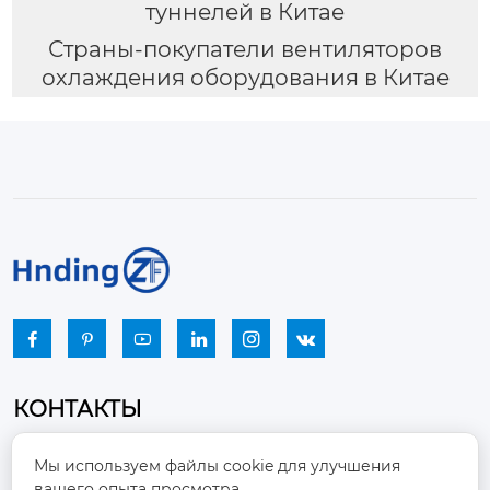
туннелей в Китае
Страны-покупатели вентиляторов
охлаждения оборудования в Китае






КОНТАКТЫ
Промышленный парк, город Наньцзяо,
Мы используем файлы cookie для улучшения
район Чжоуцунь, город Цзыбо, провинция

вашего опыта просмотра.