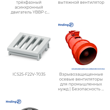
трёхфазный
вытяжной вентилятор
асинхронный
двигатель YBBP с
частотным
регулированием
ICS25-F22V-7035
Взрывозащищенные
осевые вентиляторы
для промышленных
нужд | Безопасность и
производительность