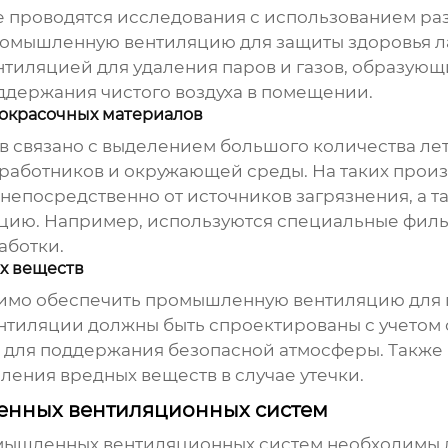
де проводятся исследования с использованием ра
омышленную вентиляцию
для защиты здоровья л
тиляцией для удаления паров и газов, образующ
держания чистого воздуха в помещении.
кокрасочных материалов
 связано с выделением большого количества лет
я работников и окружающей среды. На таких про
непосредственно от источников загрязнения, а т
яцию. Например, используются специальные филь
аботки.
х веществ
димо обеспечить
промышленную вентиляцию
для 
ентиляции должны быть спроектированы с учетом
н для поддержания безопасной атмосферы. Также
ения вредных веществ в случае утечки.
енных вентиляционных систем
ышленных вентиляционных систем
необходимы д