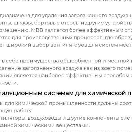
дназначена для удаления загрязненного воздуха 
онты, шкафы, бортовые отсосы и другие устройст
у помещению. МВВ является более эффективным сп
тся для производственных процессов, где обра
ет широкий выбор вентиляторов для систем мест
 в себе преимущества общеобменной и местной 
даление загрязненного воздуха как из всего поме
иляции является наиболее эффективным способом
ности.
тиляционным системам для химической 
мы
для химической промышленности должны соотв
вную работу:
тиляторы, воздуховоды и другие компоненты сис
званной химическими веществами.