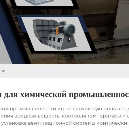
ти.
 для химической промышленнос
ской промышленности
играет ключевую роль в п
ления вредных веществ, контроля температуры и 
 установка вентиляционной системы критически