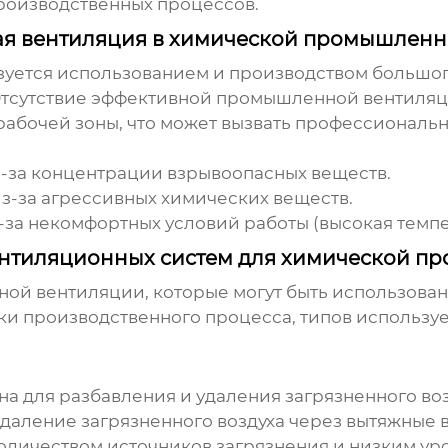
роизводственных процессов.
я вентиляция в химической промышленн
ется использованием и производством большого 
 Отсутствие эффективной
промышленной вентиля
рабочей зоны, что может вызвать профессиональн
-за концентрации взрывоопасных веществ.
з-за агрессивных химических веществ.
за некомфортных условий работы (высокая темпер
нтиляционных систем для химической п
ной вентиляции
, которые могут быть использов
ки производственного процесса, типов использу
 для разбавления и удаления загрязненного воз
удаление загрязненного воздуха через вытяжные 
личеством источников загрязнения и низким ур