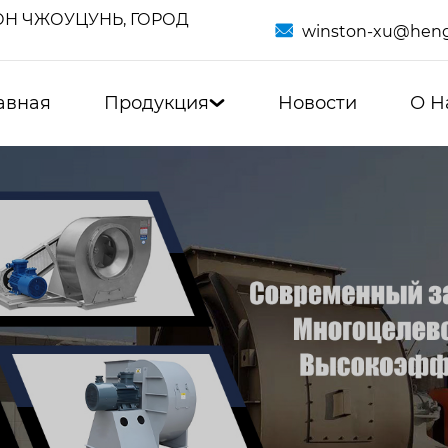
Н ЧЖОУЦУНЬ, ГОРОД

winston-xu@heng
авная
Продукция
Новости
О Н
