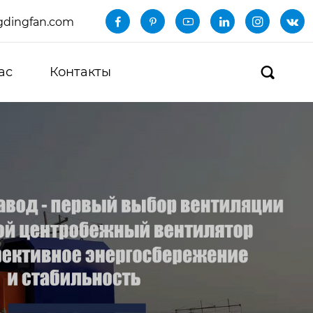
dingfan.com






ас
Контакты
