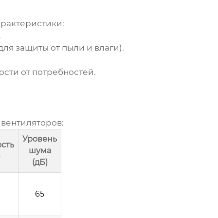
арактеристики:
.
ля защиты от пыли и влаги).
ости от потребностей.
 вентиляторов
:
Уровень
сть
шума
)
(дБ)
65