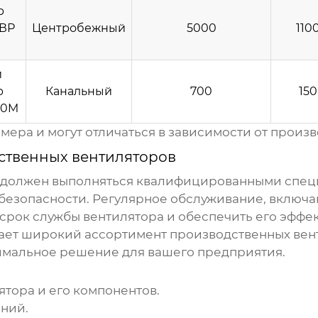
р
 ВР
Центробежный
5000
110
й
р
Канальный
700
150
60M
ера и могут отличаться в зависимости от произв
ственных вентиляторов
должен выполняться квалифицированными специ
безопасности. Регулярное обслуживание, включа
 срок службы вентилятора и обеспечить его эффе
ает широкий ассортимент
производственных вен
имальное решение для вашего предприятия.
тора и его компонентов.
ений.