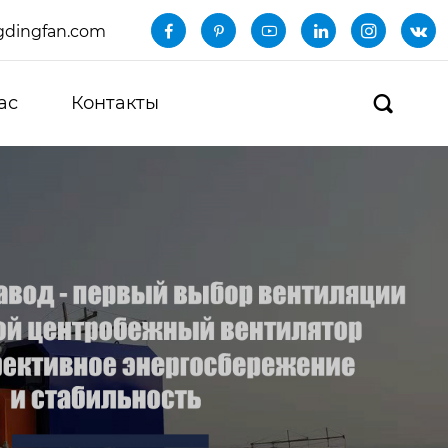
dingfan.com






ас
Контакты
