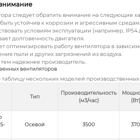
 внимание
тора
следует обратить внимание на следующие х
быть устойчив к коррозии и агрессивным средам
твовать условиям эксплуатации (например, IP54 д
ает долговечность двигателя.
т оптимизировать работу вентилятора в зависим
ния пыли и других загрязнений из воздуха.
 тем надежнее производитель.
венных вентиляторов
 таблицу нескольких моделей
производственных
Производительность
Мощно
Тип
(м3/час)
(Вт
р
5-
Осевой
3500
370