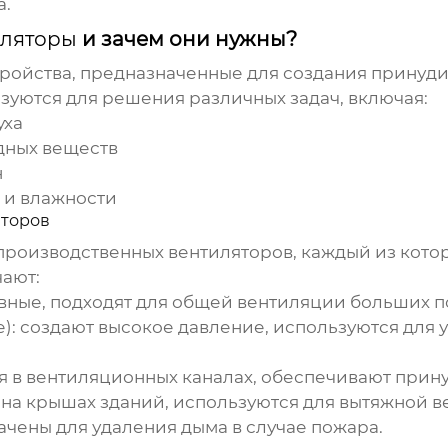
а.
иляторы
и зачем они нужны?
стройства, предназначенные для создания принуд
уются для решения различных задач, включая:
уха
едных веществ
н
 и влажности
яторов
производственных вентиляторов
, каждый из кото
ают:
вные, подходят для общей вентиляции больших 
):
создают высокое давление, используются для у
я в вентиляционных каналах, обеспечивают прин
на крышах зданий, используются для вытяжной в
чены для удаления дыма в случае пожара.