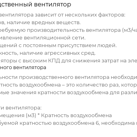
ственный вентилятор
вентилятора
зависит от нескольких факторов:
в, наличие вредных веществ.
ебуемую производительность вентилятора (м3/ча
ивление вентиляционной сети.
щений с постоянным присутствием людей.
жность, наличие агрессивных сред.
яторы с высоким КПД для снижения затрат на эл
ного вентилятора
ьности
производственного вентилятора
необходи
тность воздухообмена – это количество раз, кот
емые значения кратности воздухообмена для раз
и вентилятора:
мещения (м3) * Кратность воздухообмена
ебуемой кратностью воздухообмена 6, необходима