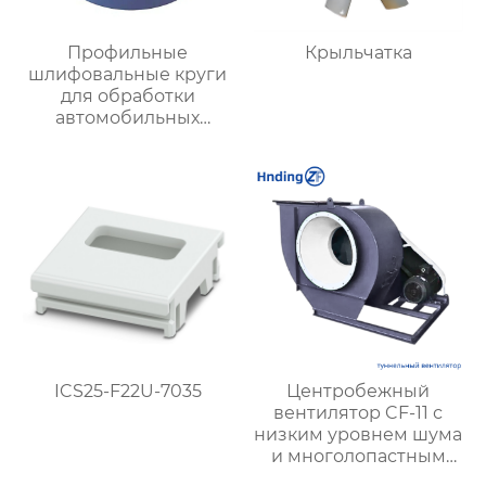
Профильные
Крыльчатка
шлифовальные круги
для обработки
автомобильных
деталей: качество и
эффективность
ICS25-F22U-7035
Центробежный
вентилятор CF-11 с
низким уровнем шума
и многолопастным
колесом —