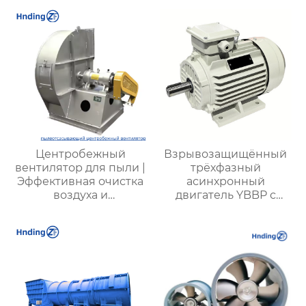
эффективное
решение для
вентиляции и
вытяжки на кухне
Центробежный
Взрывозащищённый
вентилятор для пыли |
трёхфазный
Эффективная очистка
асинхронный
воздуха и
двигатель YBBP с
промышленная
частотным
вентиляция |
регулированием
Надежные системы
для удаления пыли