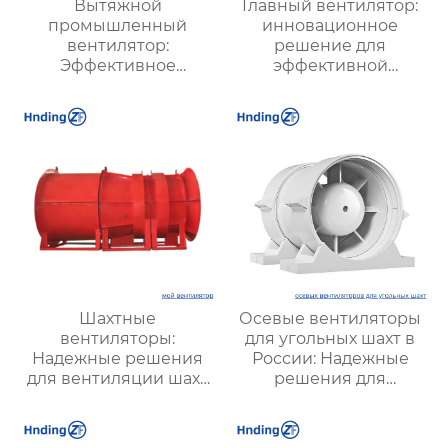
Вытяжной
Главный вентилятор:
промышленный
инновационное
вентилятор:
решение для
Эффективное
эффективной
решение для
вентиляции и
надежной вентиляции
оптимизации работы
систем
Шахтные
Осевые вентиляторы
вентиляторы:
для угольных шахт в
Надежные решения
России: Надежные
для вентиляции шахт
решения для
и подземных объектов
эффективной
| Купить с доставкой
вентиляции и
безопасности