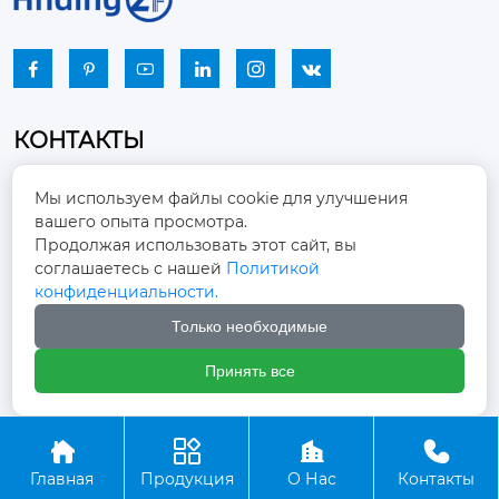






КОНТАКТЫ
Промышленный парк, город Наньцзяо,
Мы используем файлы cookie для улучшения
район Чжоуцунь, город Цзыбо, провинция

вашего опыта просмотра.
Шаньдун
Продолжая использовать этот сайт, вы
соглашаетесь с нашей
Политикой
winston-xu@hengdingfan.com

конфиденциальности.
Только необходимые
+86-13806434669

Принять все
+86 13806434669





Главная
Продукция
О Нас
Контакты
Copyright ©ООО Зибо Хенгдин Вентилятор