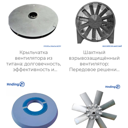
Крыльчатка
Шахтный
вентилятора из
взрывозащищённый
титана: долговечность,
вентилятор:
эффективность и
Передовое решение
уникальные
для безопасной и
преимущества
стабильной
вентиляции в
подземных условиях