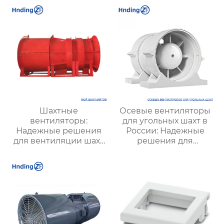
надежной вентиляции
оптимизации работы
систем
Шахтные
Осевые вентиляторы
вентиляторы:
для угольных шахт в
Надежные решения
России: Надежные
для вентиляции шахт
решения для
и подземных объектов
эффективной
| Купить с доставкой
вентиляции и
безопасности