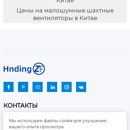
Китая
Цены на малошумные шахтные
вентиляторы в Китае






КОНТАКТЫ
Промышленный парк, город Наньцзяо,
Мы используем файлы cookie для улучшения
район Чжоуцунь, город Цзыбо, провинция

вашего опыта просмотра.
Шаньдун