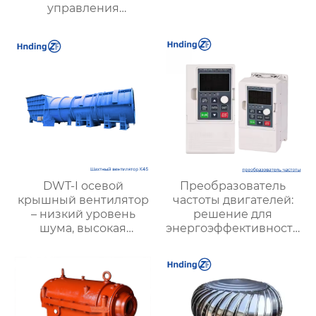
управления
электродвигателями:
оптимизация работы
и энергосбережение
DWT-I осевой
Преобразователь
крышный вентилятор
частоты двигателей:
– низкий уровень
решение для
шума, высокая
энергоэффективности
производительность,
и надежности
пожарная
безопасность и
энергоэффективность