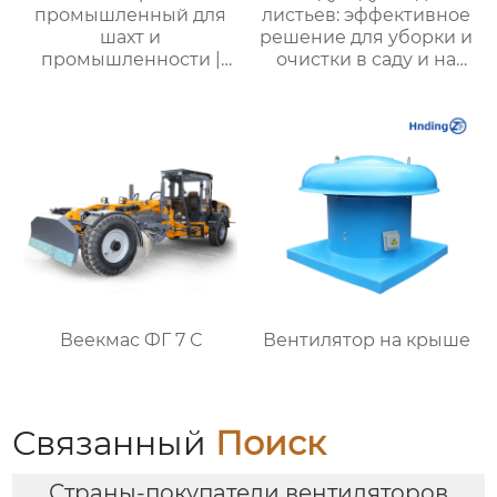
промышленный для
листьев: эффективное
шахт и
решение для уборки и
промышленности |
очистки в саду и на
Высокая
территории
эффективность и
надежность
Веекмас ФГ 7 С
Вентилятор на крыше
Связанный
Поиск
Страны-покупатели вентиляторов