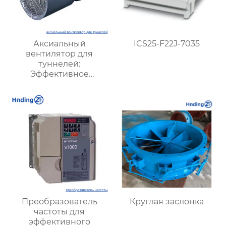
Аксиальный
ICS25-F22J-7035
вентилятор для
туннелей:
Эффективное
решение для
вентиляции
подземных объектов и
шахт
Преобразователь
Круглая заслонка
частоты для
эффективного