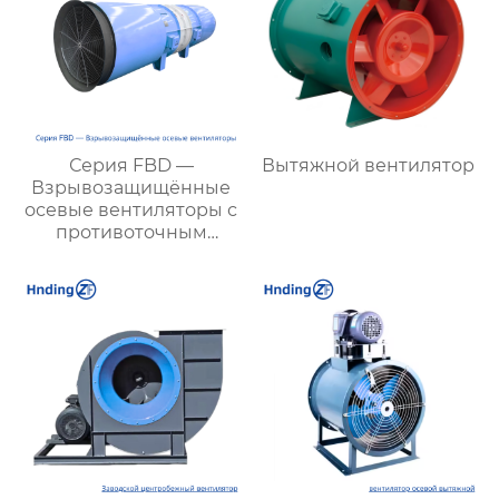
Серия FBD —
Вытяжной вентилятор
Взрывозащищённые
осевые вентиляторы с
противоточным
направлением для
шахт:
высокоэффективное и
экономичное
решение для
вентиляции