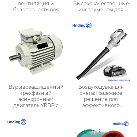
вентиляция и
Высококачественные
безопасность для
инструменты для
подземных работ
точной обработки
твердых материалов
Взрывозащищённый
Воздуходувка для
трёхфазный
снега: Надёжное
асинхронный
решение для
двигатель YBBP с
эффективного
частотным
удаления снега в
регулированием
любых условиях