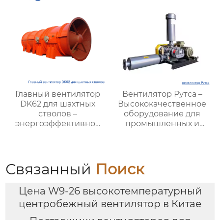
Главный вентилятор
Вентилятор Рутса –
DK62 для шахтных
Высококачественное
стволов –
оборудование для
энергоэффективное
промышленных и
решение для
вентиляционных
вентиляции шахт
систем
Связанный
Поиск
Цена W9-26 высокотемпературный
центробежный вентилятор в Китае