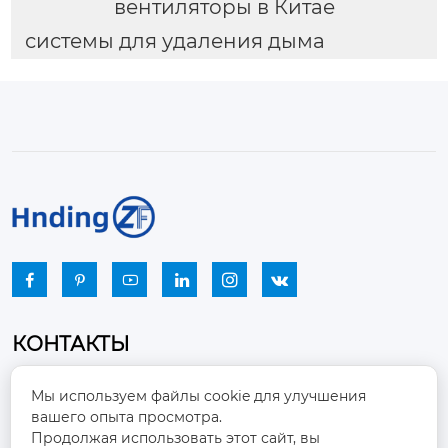
вентиляторы в Китае
системы для удаления дыма






КОНТАКТЫ
Промышленный парк, город Наньцзяо,
Мы используем файлы cookie для улучшения
район Чжоуцунь, город Цзыбо, провинция

вашего опыта просмотра.
Шаньдун
Продолжая использовать этот сайт, вы