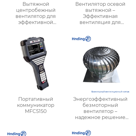
Вытяжной
Вентилятор осевой
центробежный
вытяжной –
вентилятор для
Эффективная
эффективной
вентиляция для
вентиляции
промышленных
помещений и
объектов и офисных
промышленных
помещений
объектов | Купить с
доставкой
Портативный
Энергоэффективный
коммуникатор
безмоторный
MFC5150
вентилятор –
надежное решение
для вентиляции