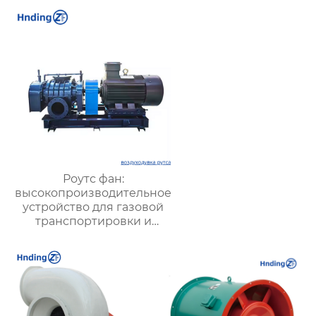
подшипников с
высокой точностью |
Профессиональные
решения для
полировки
поверхностей
Роутс фан:
высокопроизводительное
устройство для газовой
транспортировки и
систем вентиляции –
преимущества,
применение и
рекомендации