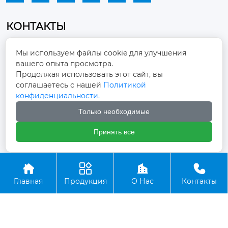
КОНТАКТЫ
Промышленный парк, город Наньцзяо,
Мы используем файлы cookie для улучшения
район Чжоуцунь, город Цзыбо, провинция

вашего опыта просмотра.
Шаньдун
Продолжая использовать этот сайт, вы
соглашаетесь с нашей
Политикой
winston-xu@hengdingfan.com

конфиденциальности.
Только необходимые
+86-13806434669

Принять все
+86 13806434669





Главная
Продукция
О Нас
Контакты
Copyright ©ООО Зибо Хенгдин Вентилятор