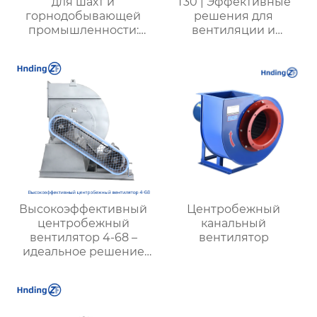
для шахт и
T30 | Эффективные
горнодобывающей
решения для
промышленности:
вентиляции и
Высокая
охлаждения |
производительность и
Прочные и надежные
надежность
системы вентиляции
Высокоэффективный
Центробежный
центробежный
канальный
вентилятор 4-68 –
вентилятор
идеальное решение
для промышленной
вентиляции