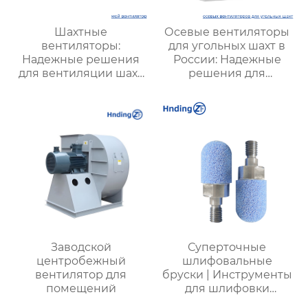
Шахтные
Осевые вентиляторы
вентиляторы:
для угольных шахт в
Надежные решения
России: Надежные
для вентиляции шахт
решения для
и подземных объектов
эффективной
| Купить с доставкой
вентиляции и
безопасности
Заводской
Суперточные
центробежный
шлифовальные
вентилятор для
бруски | Инструменты
помещений
для шлифовки
дорожек