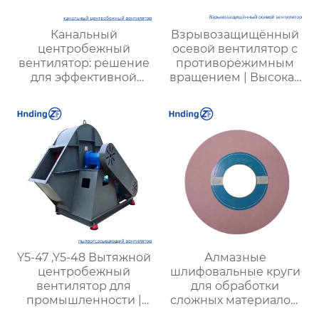
Канальный
Взрывозащищённый
центробежный
осевой вентилятор с
вентилятор: решение
противорежимным
для эффективной
вращением | Высокая
вентиляции
безопасность,
эффективность и
долговечность
Y5-47 ,Y5-48 Вытяжной
Алмазные
центробежный
шлифовальные круги
вентилятор для
для обработки
промышленности |
сложных материалов:
Промышленные
Высокая точность для