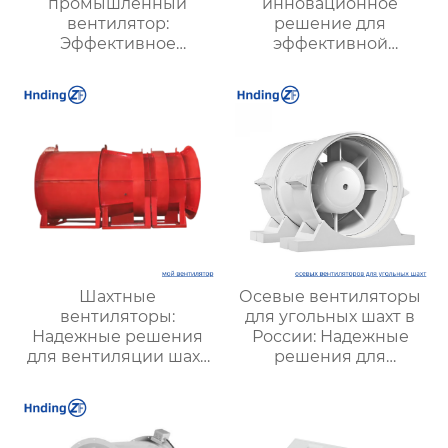
промышленный
инновационное
вентилятор:
решение для
Эффективное
эффективной
решение для
вентиляции и
надежной вентиляции
оптимизации работы
систем
Шахтные
Осевые вентиляторы
вентиляторы:
для угольных шахт в
Надежные решения
России: Надежные
для вентиляции шахт
решения для
и подземных объектов
эффективной
| Купить с доставкой
вентиляции и
безопасности