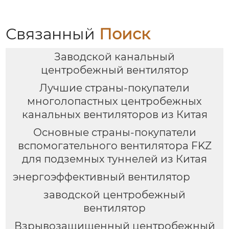
вентиляторы для
авиационных
котлов | Эффективные
двигателей и турбин
системы удаления
Связанный
Поиск
пыли и газа | Для всех
типов угля
Заводской канальный
центробежный вентилятор
Лучшие страны-покупатели
многолопастных центробежных
канальных вентиляторов из Китая
Основные страны-покупатели
вспомогательного вентилятора FKZ
для подземных туннелей из Китая
энергоэффективный вентилятор
заводской центробежный
вентилятор
Взрывозащищенный центробежный