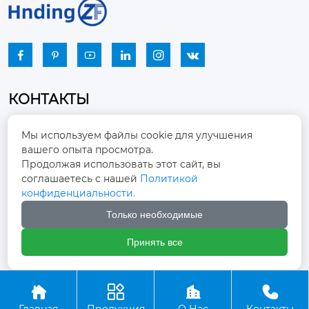






КОНТАКТЫ
Промышленный парк, город Наньцзяо,
Мы используем файлы cookie для улучшения
район Чжоуцунь, город Цзыбо, провинция

вашего опыта просмотра.
Шаньдун
Продолжая использовать этот сайт, вы
соглашаетесь с нашей
Политикой
winston-xu@hengdingfan.com

конфиденциальности.
Только необходимые
+86-13806434669

Принять все
+86 13806434669





Главная
Продукция
О Нас
Контакты