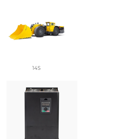
вентилятор SDS и
туннельный осевой
вентилятор SDF —
идеальное решение
для туннельной
вентиляции.
14S