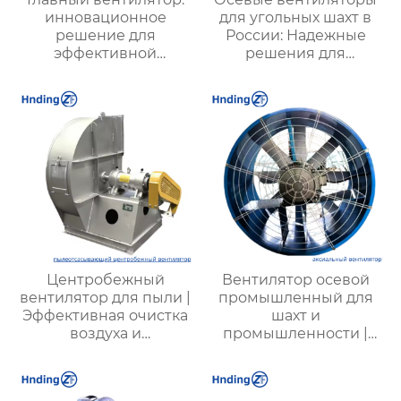
инновационное
для угольных шахт в
решение для
России: Надежные
эффективной
решения для
вентиляции и
эффективной
оптимизации работы
вентиляции и
систем
безопасности
Центробежный
Вентилятор осевой
вентилятор для пыли |
промышленный для
Эффективная очистка
шахт и
воздуха и
промышленности |
промышленная
Высокая
вентиляция |
эффективность и
Надежные системы
надежность