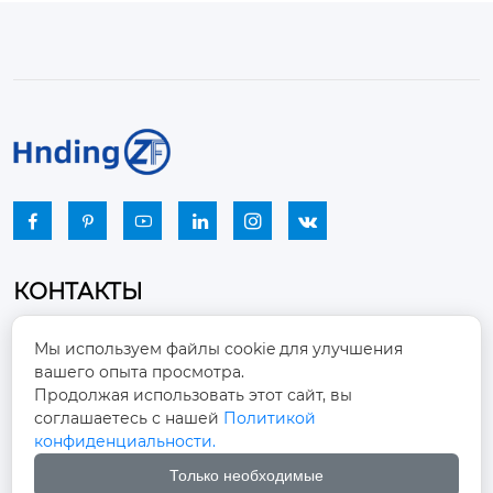






КОНТАКТЫ
Промышленный парк, город Наньцзяо,
Мы используем файлы cookie для улучшения
район Чжоуцунь, город Цзыбо, провинция

вашего опыта просмотра.
Шаньдун
Продолжая использовать этот сайт, вы
соглашаетесь с нашей
Политикой
winston-xu@hengdingfan.com

конфиденциальности.
Только необходимые
+86-13806434669
