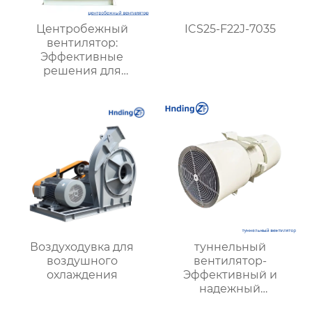
Центробежный
ICS25-F22J-7035
вентилятор:
Эффективные
решения для
вентиляции
промышленных и
жилых объектов
Воздуходувка для
туннельный
воздушного
вентилятор-
охлаждения
Эффективный и
надежный
туннельный струйный