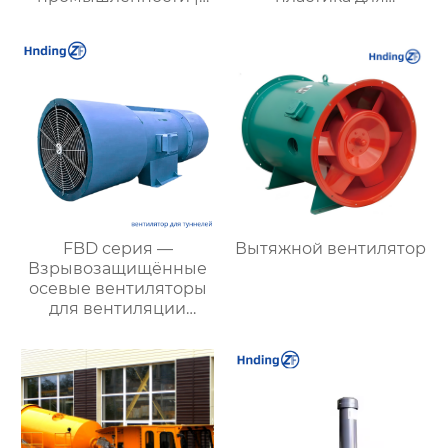
Промышленные
агрессивных сред
вентиляторы для
котлов | Эффективные
системы удаления
пыли и газа | Для всех
типов угля
FBD серия —
Вытяжной вентилятор
Взрывозащищённые
осевые вентиляторы
для вентиляции
туннелей и
подземных объектов:
эффективные и
энергоэкономичные
решения