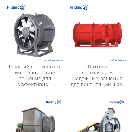
вентиляции и
надежной вентиляции
безопасности
Главный вентилятор:
Шахтные
инновационное
вентиляторы:
решение для
Надежные решения
эффективной
для вентиляции шахт
вентиляции и
и подземных объектов
оптимизации работы
| Купить с доставкой
систем