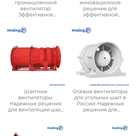
промышленный
инновационное
вентилятор:
решение для
Эффективное
эффективной
решение для
вентиляции и
надежной вентиляции
оптимизации работы
систем
Шахтные
Осевые вентиляторы
вентиляторы:
для угольных шахт в
Надежные решения
России: Надежные
для вентиляции шахт
решения для
и подземных объектов
эффективной
| Купить с доставкой
вентиляции и
безопасности