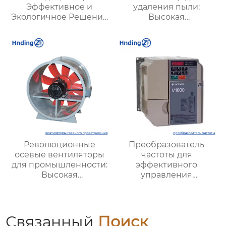
Эффективное и
удаления пыли:
Экологичное Решение
Высокая
для Охлаждения
эффективность,
Вашего Пространства
надежность и
инновационные
технологии для
промышленных
систем очистки
воздуха
Революционные
Преобразователь
осевые вентиляторы
частоты для
для промышленности:
эффективного
Высокая
управления
эффективность и
электродвигателями:
мощные решения для
оптимизация работы
вентиляции
и энергосбережение
Связанный
Поиск