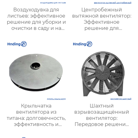
Воздуходувка для
Центробежный
листьев: эффективное
вытяжной вентилятор:
решение для уборки и
Эффективное
очистки в саду и на
решение для
территории
промышленных и
вентиляционных
систем
Крыльчатка
Шахтный
вентилятора из
взрывозащищённый
титана: долговечность,
вентилятор:
эффективность и
Передовое решение
уникальные
для безопасной и
преимущества
стабильной