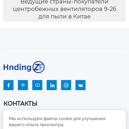
Ведущие страны-покупатели
центробежных вентиляторов 9-26
для пыли в Китае






КОНТАКТЫ
Промышленный парк, город Наньцзяо,
Мы используем файлы cookie для улучшения
район Чжоуцунь, город Цзыбо, провинция

вашего опыта просмотра.
Шаньдун