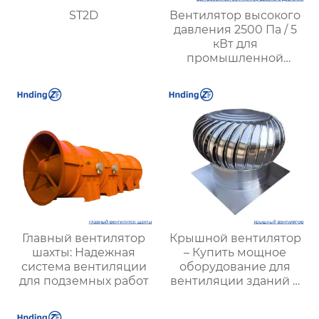
ST2D
Вентилятор высокого
давления 2500 Па / 5
кВт для
промышленной
вентиляции – Высокая
производительность,
надежность и
энергоэффективность
от XYZ
Главный вентилятор
Крышной вентилятор
шахты: Надежная
– Купить мощное
система вентиляции
оборудование для
для подземных работ
вентиляции зданий и
промышленных
объектов