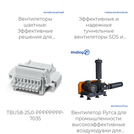
Вентиляторы
Эффективные и
шахтные:
надежные
Эффективные
туннельные
решения для
вентиляторы SDS и
безопасности и
SDF для вентиляции
производительности
транспортных и
в горной
подземных туннелей
промышленности
TBUS8-25,0-PPPPPPPP-
Вентилятор Рутса для
7035
промышленности:
высокоэффективные
воздуходувки для