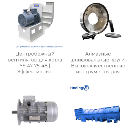
Центробежный
Алмазные
вентилятор для котла
шлифовальные круги:
Y5-47 Y5-48 |
Высококачественные
Эффективные
инструменты для
вентиляторы для
точной обработки
промышленных
твердых материалов
котлов | Для котлов с
углем разных типов