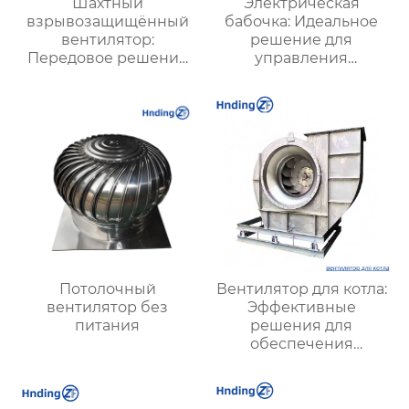
Шахтный
Электрическая
взрывозащищённый
бабочка: Идеальное
вентилятор:
решение для
Передовое решение
управления
для безопасной и
воздушными
стабильной
потоками
вентиляции в
подземных условиях
Потолочный
Вентилятор для котла:
вентилятор без
Эффективные
питания
решения для
обеспечения
стабильной работы
котлов в
промышленности