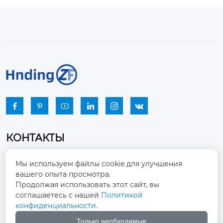






КОНТАКТЫ
Промышленный парк, город Наньцзяо,
Мы используем файлы cookie для улучшения
район Чжоуцунь, город Цзыбо, провинция

вашего опыта просмотра.
Шаньдун
Продолжая использовать этот сайт, вы
соглашаетесь с нашей
Политикой
winston-xu@hengdingfan.com

конфиденциальности.
Только необходимые