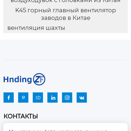
K45 горный главный вентилятор
заводов в Китае
вентиляция шахты






КОНТАКТЫ
Промышленный парк, город Наньцзяо,