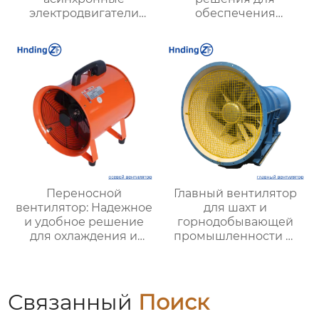
электродвигатели
обеспечения
серии YBX3 (Ex d)
стабильной работы
котлов в
промышленности
Переносной
Главный вентилятор
вентилятор: Надежное
для шахт и
и удобное решение
горнодобывающей
для охлаждения и
промышленности —
вентиляции в любых
Высокая
условиях
производительность и
надежность
Связанный
Поиск