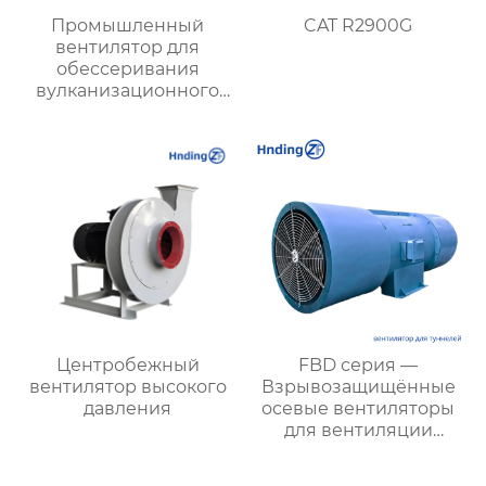
Промышленный
CAT R2900G
вентилятор для
обессеривания
вулканизационного
слоя, имеющийся в
наличии на складе
Центробежный
FBD серия —
вентилятор высокого
Взрывозащищённые
давления
осевые вентиляторы
для вентиляции
туннелей и
подземных объектов: