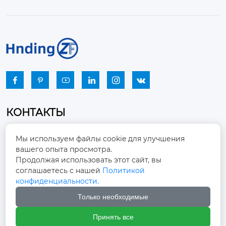






КОНТАКТЫ
Промышленный парк, город Наньцзяо,
Мы используем файлы cookie для улучшения
район Чжоуцунь, город Цзыбо, провинция

вашего опыта просмотра.
Шаньдун
Продолжая использовать этот сайт, вы
соглашаетесь с нашей
Политикой
winston-xu@hengdingfan.com

конфиденциальности.
Только необходимые
+86-13806434669

Принять все
+86 13806434669
