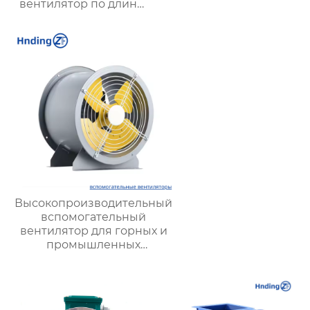
вентилятор по длине
трубопровода с
защитой IP55 и
классом изоляции H
Высокопроизводительный
вспомогательный
вентилятор для горных и
промышленных
вентиляционных систем |
Hengding Industrial Fans