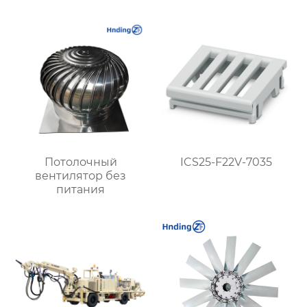
и подземных объектов
эффективной
| Купить с доставкой
вентиляции и
безопасности
Потолочный
ICS25-F22V-7035
вентилятор без
питания