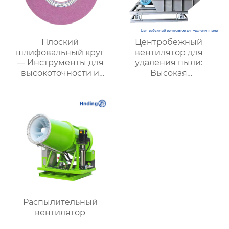
Плоский
Центробежный
шлифовальный круг
вентилятор для
— Инструменты для
удаления пыли:
высокоточности и
Высокая
эффективности
эффективность,
обработки
надежность и
инновационные
технологии для
промышленных
систем очистки
воздуха
Распылительный
вентилятор