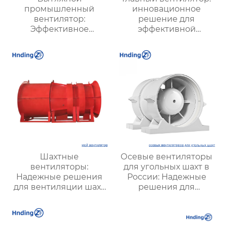
промышленный
инновационное
вентилятор:
решение для
Эффективное
эффективной
решение для
вентиляции и
надежной вентиляции
оптимизации работы
систем
Шахтные
Осевые вентиляторы
вентиляторы:
для угольных шахт в
Надежные решения
России: Надежные
для вентиляции шахт
решения для
и подземных объектов
эффективной
| Купить с доставкой
вентиляции и
безопасности