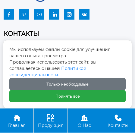






КОНТАКТЫ
Промышленный парк, город Наньцзяо,
Мы используем файлы cookie для улучшения
район Чжоуцунь, город Цзыбо, провинция

вашего опыта просмотра.
Шаньдун
Продолжая использовать этот сайт, вы
соглашаетесь с нашей
Политикой
winston-xu@hengdingfan.com

конфиденциальности.
Только необходимые
+86-13806434669

Принять все
+86 13806434669





Главная
Продукция
О Нас
Контакты
Copyright ©ООО Зибо Хенгдин Вентилятор