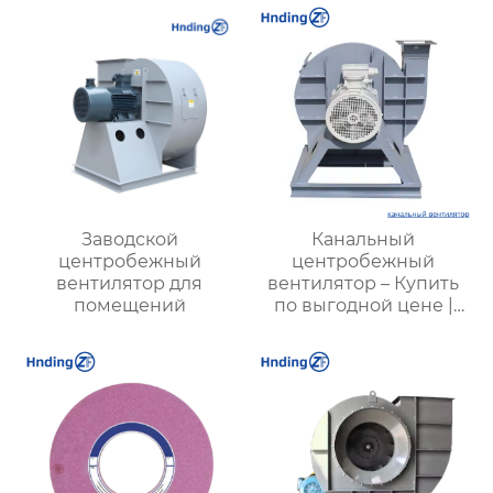
работы в опасных
зонах
Заводской
Канальный
центробежный
центробежный
вентилятор для
вентилятор – Купить
помещений
по выгодной цене |
Применение и
характеристики