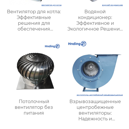
Вентилятор для котла:
Водяной
Эффективные
кондиционер:
решения для
Эффективное и
обеспечения
Экологичное Решение
стабильной работы
для Охлаждения
котлов в
Вашего Пространства
промышленности
Потолочный
Взрывозащищенные
вентилятор без
центробежные
питания
вентиляторы:
Надежность и
безопасность для