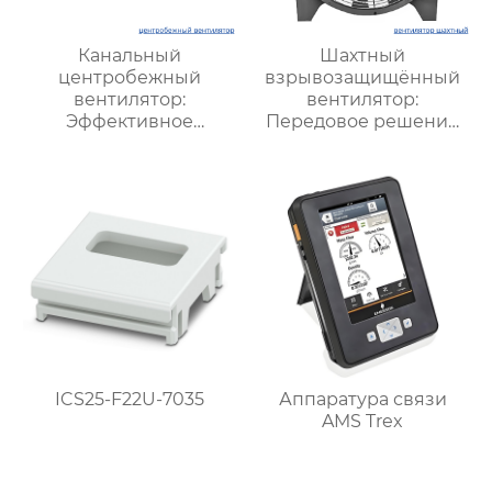
Канальный
Шахтный
центробежный
взрывозащищённый
вентилятор:
вентилятор:
Эффективное
Передовое решение
решение для системы
для безопасной и
вентиляции и
стабильной
кондиционирования
вентиляции в
подземных условиях
ICS25-F22U-7035
Аппаратура связи
AMS Trex