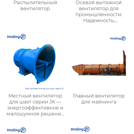
Распылительный
Осевой вытяжной
вентилятор
вентилятор для
промышленности:
Надежность,
Энергоэффективность
и Высокая
Производительность
Местный вентилятор
Главный вентилятор
для шахт серии JK —
для майнинга
энергоэффективное и
малошумное решение
для подземной
вентиляции