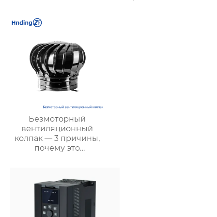
и подземных объектов
эффективной
| Купить с доставкой
вентиляции и
безопасности
Безмоторный
вентиляционный
колпак — 3 причины,
почему это
энергосберегающее и
экологичное решение
является лучшим
выбором для
повышения
эффективности
вентиляции